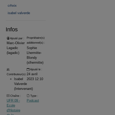
crhxix
isabel valverde
Infos
Propriétaire(s)
Ajouté par :
Marc-Olivier
additionnel(s) :
Lagadic
Sophie
(lagadic)
Lhermitte-
Blondy
(slhermitte)
Ajouté le :
24 avril
Contributeur(s) :
Isabel
2023 12:10
Valverde
(Intervenant)
Chaîne :
Type :
UFR 09 -
Podcast
Ecole
d'Histoire