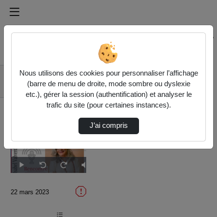
Médiathèque de l'université Paris
Rechercher un média sur Médiathèque de l'université Pa
Accueil
Vidéos
Nous utilisons des cookies pour personnaliser l’affichage
Rencontre avec
(barre de menu de droite, mode sombre ou dyslexie
Isabel Valverde
etc.), gérer la session (authentification) et analyser le
trafic du site (pour certaines instances).
J’ai compris
Temps
00:00
/
Durée
01:01:56
Lecture
Sourdine
Image
Plein
Seek
Seek
dans
écran
back
forward
l'image
10
10
actuel
seconds
seconds
22 mars 2023