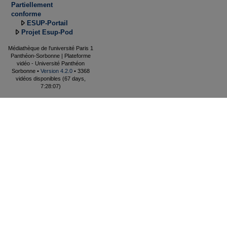
Partiellement
conforme
ESUP-Portail
Projet Esup-Pod
Médiathèque de l'université Paris 1
Panthéon-Sorbonne | Plateforme
vidéo - Université Panthéon
Sorbonne •
Version 4.2.0
• 3368
vidéos disponibles (67 days,
7:28:07)