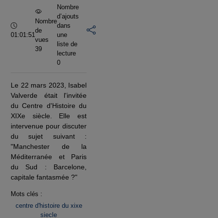
Nombre
d’ajouts
Nombre
Durée :
dans
de
01:01:51
une
vues
liste de
39
lecture
0
Le 22 mars 2023, Isabel
Valverde était l'invitée
du Centre d'Histoire du
XIXe siècle. Elle est
intervenue pour discuter
du sujet suivant :
"Manchester de la
Méditerranée et Paris
du Sud : Barcelone,
capitale fantasmée ?"
Mots clés :
centre d'histoire du xixe
siecle