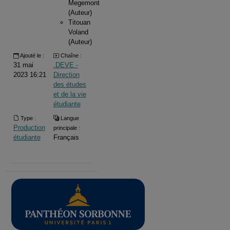
Megemont
(Auteur)
Titouan
Voland
(Auteur)
Ajouté le :
Chaîne :
31 mai
.DEVE -
2023 16:21
Direction
des études
et de la vie
étudiante
Type :
Langue
Production
principale :
étudiante
Français