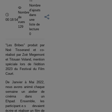
Nombre
d’ajouts
Nombre
Durée :
dans
de
00:18:54
une
vues
liste de
129
lecture
0
"Les Bribes" produit par
Noé Tisserand et co-
réalisé par Zoë Megemont
et Titouan Voland, mention
spéciale lors de l'édition
2023 du Festival du Film
Court.
De Janvier à Mai 2022,
nous avons animé chaque
semaine un atelier de
cinéma dans un
Ehpad. Ensemble, les
participant.e.s devaient
écrire et réaliser un film de