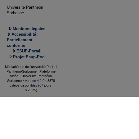
Université Panthéon
Sorbonne
Mentions légales
Accessibilité :
Partiellement
conforme
ESUP-Portail
Projet Esup-Pod
Médiathèque de l'université Paris 1
Panthéon-Sorbonne | Plateforme
vidéo - Université Panthéon
Sorbonne •
Version 4.2.0
• 3378
vidéos disponibles (67 jours,
8:25:35)