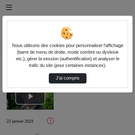
Médiathèque de l'université Paris
Rechercher un média sur Médiathèque de l'université Pa
Accueil
Vidéos
Nous utilisons des cookies pour personnaliser l’affichage
Les Bribes
(barre de menu de droite, mode sombre ou dyslexie
etc.), gérer la session (authentification) et analyser le
trafic du site (pour certaines instances).
J’ai compris
Lire
la
22 janvier 2023
vidéo