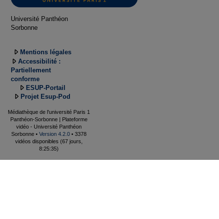
Université Panthéon
Sorbonne
Mentions légales
Accessibilité :
Partiellement
conforme
ESUP-Portail
Projet Esup-Pod
Médiathèque de l'université Paris 1
Panthéon-Sorbonne | Plateforme
vidéo - Université Panthéon
Sorbonne •
Version 4.2.0
• 3378
vidéos disponibles (67 jours,
8:25:35)