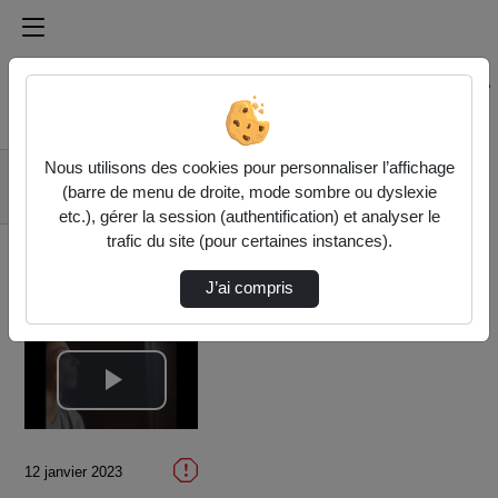
Médiathèque de l'université Paris
Rechercher un média sur Médiathèque de l'université Pa
Accueil
Vidéos
Nous utilisons des cookies pour personnaliser l’affichage
La Fièvre (Prix du
(barre de menu de droite, mode sombre ou dyslexie
jury 2023)
etc.), gérer la session (authentification) et analyser le
trafic du site (pour certaines instances).
J’ai compris
Lire
la
12 janvier 2023