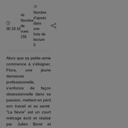
vidéo
Nombre
d’ajouts
Nombre
Durée :
dans
de
00:18:16
une
vues
liste de
155
lecture
0
Alors que sa petite-amie
commence à s'éloigner,
Flora, une jeune
danseuse
professionnelle,
s'enfonce de façon
obsessionnelle dans sa
passion, mettant en péril
son travail et sa santé.
"La fièvre" est un court
métrage écrit et réalisé
par Julien Borel et