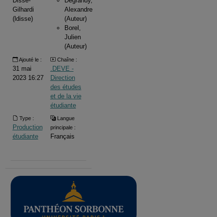
Disse-
Degrandy,
Gilhardi
Alexandre
(ldisse)
(Auteur)
Borel,
Julien
(Auteur)
Ajouté le :
Chaîne :
31 mai
.DEVE -
2023 16:27
Direction
des études
et de la vie
étudiante
Type :
Langue
Production
principale :
étudiante
Français