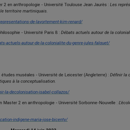
2 en anthropologie - Université Toulouse Jean Jaurès :
Les repré
le territoire martiniquais.
-representations-de-lavortement-kim-renard/
losophie - Université Paris 8 :
Débats actuels autour de la colonial
s-actuels-autour-de-la-colonialite-du-genre-jules-falquet/
udes muséales - Université de Leicester (Angleterre) :
Définir la
tiques à la conceptualisation.
ir-la-decolonisation-isabel-collazos/
Master 2 en anthropologie - Université Sorbonne-Nouvelle :
L’éco
cation-indigene-maria-jose-bicenty/