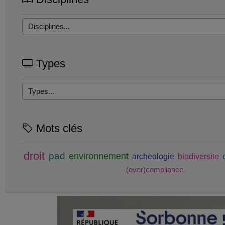
Types
Mots clés
droit
pad
environnement
archeologie
biodiversite
(over)compliance