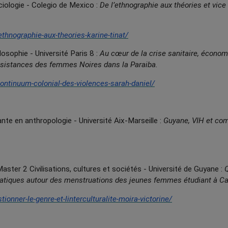
ologie - Colegio de Mexico :
De l’ethnographie aux théories et vice 
ethnographie-aux-theories-karine-tinat/
sophie - Université Paris 8 :
Au cœur de la crise sanitaire, économ
résistances des femmes Noires dans la Paraiba.
continuum-colonial-des-violences-sarah-daniel/
 en anthropologie - Université Aix-Marseille :
Guyane, VIH et co
er 2 Civilisations, cultures et sociétés - Université de Guyane :
Q
et pratiques autour des menstruations des jeunes femmes étudiant à C
ionner-le-genre-et-linterculturalite-moira-victorine/