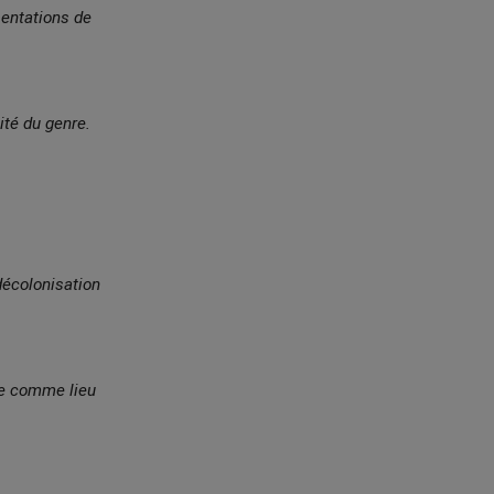
sentations de
ité du genre.
 décolonisation
le comme lieu