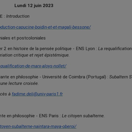
Lundi 12 juin 2023
Introduction
NE :
oduction-capucine-boidin-et-et-magali-bessone/
niales et postcoloniales
 en histoire de la pensée politique - ENS Lyon :
La requalificatio
iation critique et rejet épistémique.
qualification-de-marx-aloys-nollet/
 en philosophie - Université de Coimbra (Portugal) :
Subaltern S
 une lecture croisée.
ccès à
fadime.deli@univ-paris1.fr
e en philosophie - ENS Paris :
Le citoyen subalterne.
itoyen-subalterne-naintara-maya-oberoi/