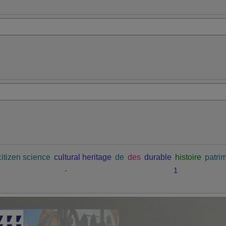
citizen science
cultural heritage
de
des
durable
histoire
patrim
-
1