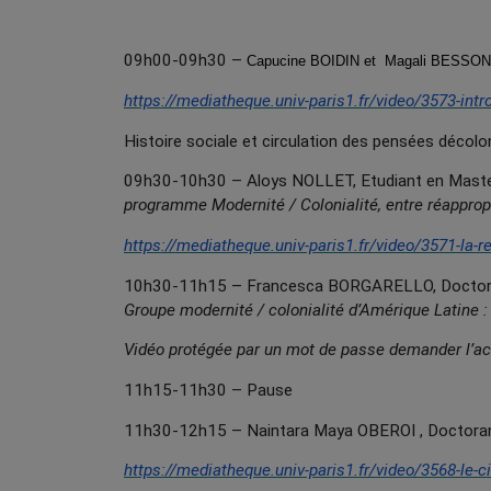
09h00-09h30 –
Capucine BOIDIN et Magali BESSO
https://mediatheque.univ-paris1.fr/video/3573-intr
Histoire sociale et circulation des pensées décolo
09h30-10h30 – Aloys NOLLET, Etudiant en Master 2
programme Modernité / Colonialité, entre réappropr
https://mediatheque.univ-paris1.fr/video/3571-la-re
10h30-11h15 – Francesca BORGARELLO, Doctorante
Groupe modernité / colonialité d’Amérique Latine :
Vidéo protégée par un mot de passe demander l’a
11h15-11h30 – Pause
11h30-12h15 – Naintara Maya OBEROI , Doctorant
https://mediatheque.univ-paris1.fr/video/3568-le-c