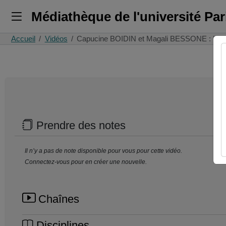
Médiathèque de l'université Pa
Accueil
Vidéos
Capucine BOIDIN et Magali BESSONE : Int
Prendre des notes
Il n’y a pas de note disponible pour vous pour cette vidéo.
Connectez-vous pour en créer une nouvelle.
Chaînes
Disciplines