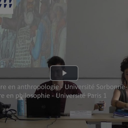
Lire
la
vidéo