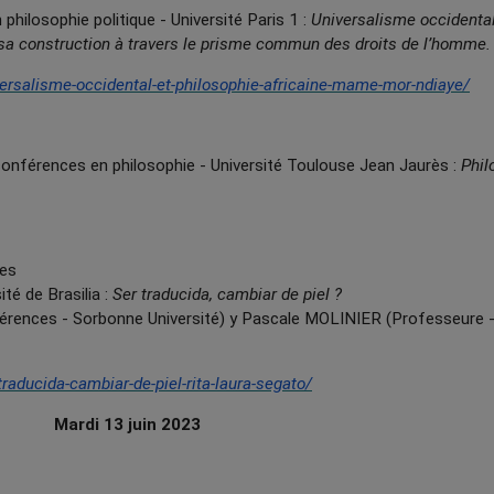
losophie politique - Université Paris 1 :
Universalisme occidental
 de sa construction à travers le prisme commun des droits de l’homme.
versalisme-occidental-et-philosophie-africaine-mame-mor-ndiaye/
férences en philosophie - Université Toulouse Jean Jaurès :
Phil
ues
té de Brasilia :
Ser traducida, cambiar de piel ?
ences - Sorbonne Université) y Pascale MOLINIER (Professeure - 
traducida-cambiar-de-piel-rita-laura-segato/
Mardi 13 juin 2023