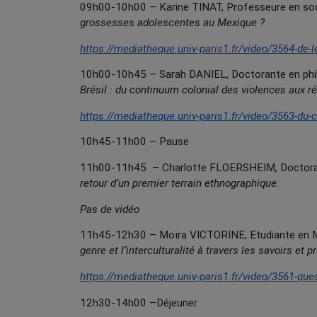
09h00-10h00 – Karine TINAT, Professeure en soci
grossesses adolescentes au Mexique ?
https://mediatheque.univ-paris1.fr/video/3564-de-l
10h00-10h45 – Sarah DANIEL, Doctorante en philo
Brésil : du continuum colonial des violences aux 
https://mediatheque.univ-paris1.fr/video/3563-du-
10h45-11h00 – Pause
11h00-11h45 – Charlotte FLOERSHEIM, Doctorante
retour d’un premier terrain ethnographique.
Pas de vidéo
11h45-12h30 – Moïra VICTORINE, Etudiante en Mast
genre et l’interculturalité à travers les savoirs 
https://mediatheque.univ-paris1.fr/video/3561-quest
12h30-14h00 –Déjeuner