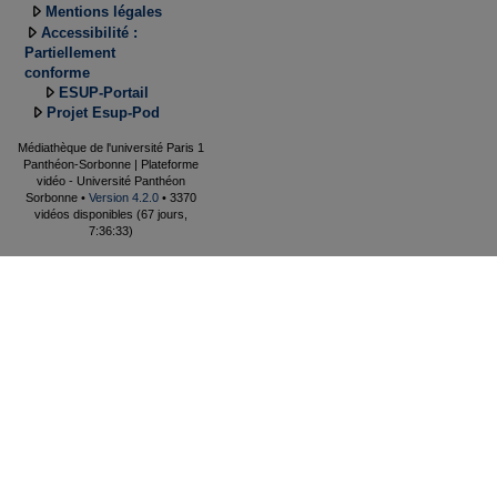
Mentions légales
Accessibilité :
Partiellement
conforme
ESUP-Portail
Projet Esup-Pod
Médiathèque de l'université Paris 1
Panthéon-Sorbonne | Plateforme
vidéo - Université Panthéon
Sorbonne •
Version 4.2.0
• 3370
vidéos disponibles (67 jours,
7:36:33)