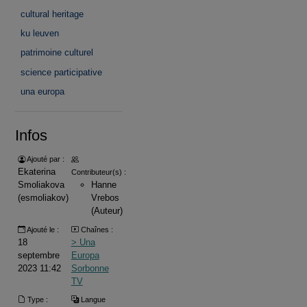
cultural heritage
ku leuven
patrimoine culturel
science participative
una europa
Infos
Ajouté par :
Ekaterina
Contributeur(s) :
Smoliakova
Hanne
(esmoliakov)
Vrebos
(Auteur)
Ajouté le :
Chaînes :
18
> Una
septembre
Europa
2023 11:42
Sorbonne
TV
Type :
Langue