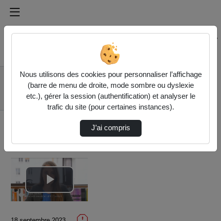
Médiathèque de l'université Paris
Rechercher un média sur Médiathèque de l'université Pa
Accueil
Vidéos
Nous utilisons des cookies pour personnaliser l’affichage
2. Hanne Vrebos,
(barre de menu de droite, mode sombre ou dyslexie
"Designing your
etc.), gérer la session (authentification) et analyser le
citizen sci…
trafic du site (pour certaines instances).
J’ai compris
Lire
la
18 septembre 2023