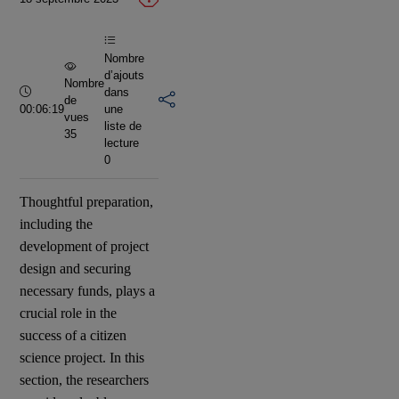
vidéo
Nombre
d’ajouts
Nombre
Durée :
dans
de
00:06:19
une
vues
liste de
35
lecture
0
Thoughtful preparation,
including the
development of project
design and securing
necessary funds, plays a
crucial role in the
success of a citizen
science project. In this
section, the researchers