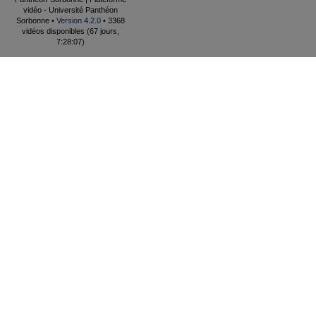
vidéo - Université Panthéon
Sorbonne •
Version 4.2.0
• 3368
vidéos disponibles (67 jours,
7:28:07)