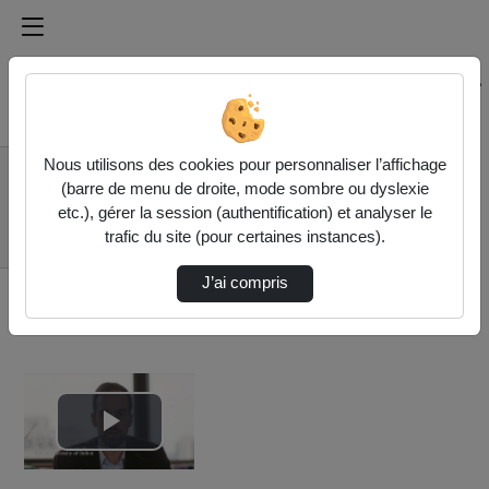
Médiathèque de l'université Paris
Rechercher un média sur Médiathèque de l'université Pa
Accueil
Vidéos
Nous utilisons des cookies pour personnaliser l’affichage
5. Fabrice
(barre de menu de droite, mode sombre ou dyslexie
Langrognet,
etc.), gérer la session (authentification) et analyser le
"Addressing barriers,
trafic du site (pour certaines instances).
…
J’ai compris
Lire