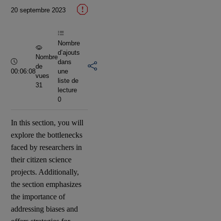
la
20 septembre 2023
vidéo
Nombre
d’ajouts
Nombre
Durée :
dans
de
00:06:08
une
vues
liste de
31
lecture
0
In this section, you will
explore the bottlenecks
faced by researchers in
their citizen science
projects. Additionally,
the section emphasizes
the importance of
addressing biases and