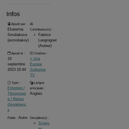
Infos
Ajouté par :
Ekaterina
Contributeur(s) :
Smoliakova
Fabrice
(esmoliakov)
Langrognet
(Auteur)
Ajouté le :
Chaînes :
18
> Una
septembre
Europa
2023 10:44
Sorbonne
TV
Type :
Langue
Entretien /
principale :
Témoignag
Anglais
e / Retour
d'expérienc
e
Autre
Public :
Discipline(s) :
Scienc
es