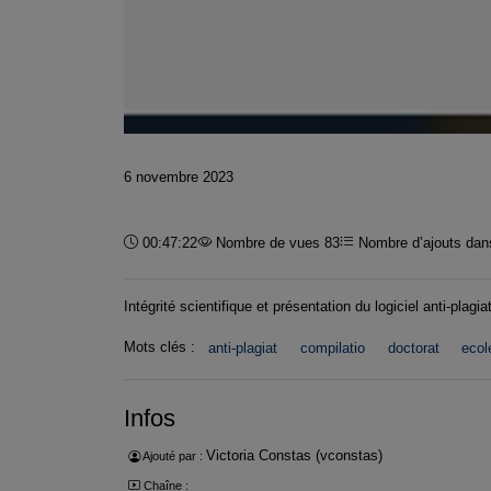
6 novembre 2023
Durée :
00:47:22
Nombre de vues 83
Nombre d’ajouts dans
Intégrité scientifique et présentation du logiciel anti-plag
Mots clés :
anti-plagiat
compilatio
doctorat
ecol
Infos
Victoria Constas (vconstas)
Ajouté par :
Chaîne :