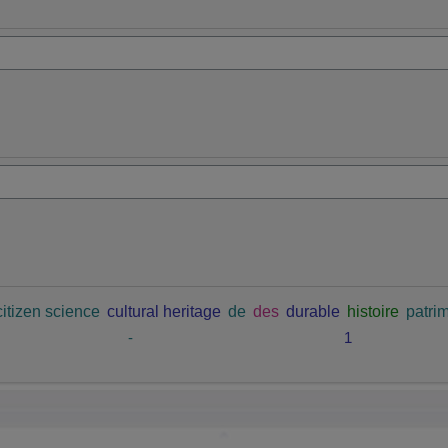
citizen science
cultural heritage
de
des
durable
histoire
patrim
-
1