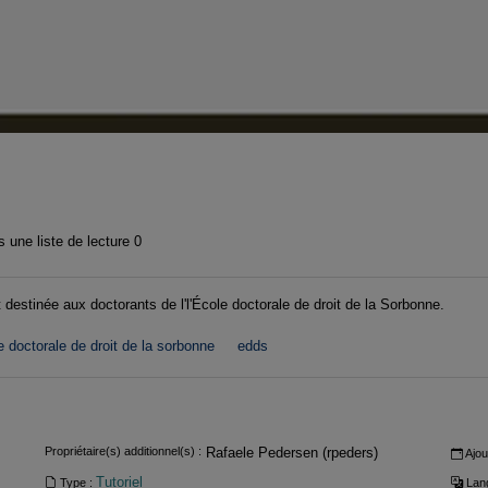
 une liste de lecture
0
iat destinée aux doctorants de l'l'École doctorale de droit de la Sorbonne.
e doctorale de droit de la sorbonne
edds
Propriétaire(s) additionnel(s) :
Rafaele Pedersen (rpeders)
Ajou
Tutoriel
Type :
Lang