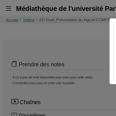
Médiathèque de l'université Pa
Accueil
Vidéos
ED-Droit_Présentation du logiciel COMPILA
Prendre des notes
Il n’y a pas de note disponible pour vous pour cette vidéo.
Connectez-vous pour en créer une nouvelle.
Chaînes
Disciplines