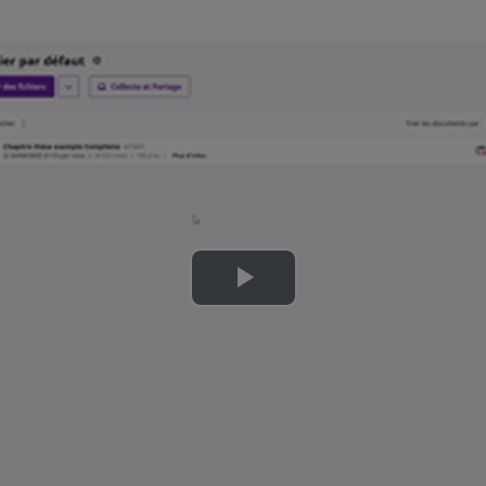
Lire
la
vidéo