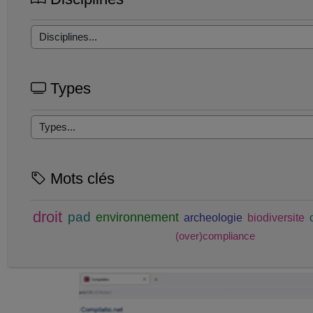
Types
Mots clés
droit
pad
environnement
archeologie
biodiversite
(over)compliance