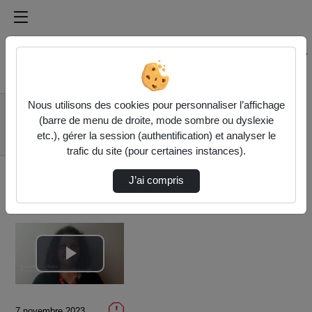
Médiathèque de l'université Paris
Rechercher un média sur Médiathèque de l'université Pa
Accueil
Vidéos
Nous utilisons des cookies pour personnaliser l’affichage
1. Ruxandra-Iulia
(barre de menu de droite, mode sombre ou dyslexie
Stoica, "Presenting the
etc.), gérer la session (authentification) et analyser le
pr…
trafic du site (pour certaines instances).
J’ai compris
Lire
la
7 novembre 2023