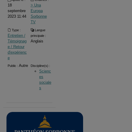
18
> Una
septembre
Europa
2023 11:44
Sorbonne
TV
Type :
Langue
Entretien /
principale :
Témoignag
Anglais
e / Retour
d'expérienc
e
Autre
Public :
Discipline(s) :
Scienc
es
sociale
s