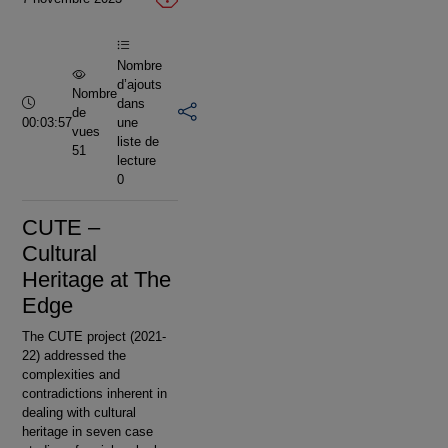
vidéo
Nombre
d’ajouts
Nombre
Durée :
dans
de
00:03:57
une
vues
liste de
51
lecture
0
CUTE –
Cultural
Heritage at The
Edge
The CUTE project (2021-
22) addressed the
complexities and
contradictions inherent in
dealing with cultural
heritage in seven case