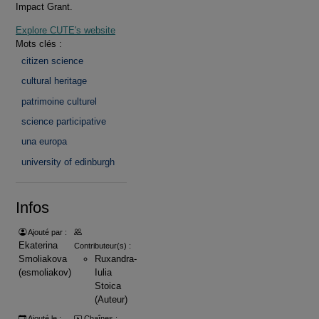
Impact Grant.
Explore CUTE's website
Mots clés :
citizen science
cultural heritage
patrimoine culturel
science participative
una europa
university of edinburgh
Infos
Ajouté par :
Ekaterina
Contributeur(s) :
Smoliakova
Ruxandra-
(esmoliakov)
Iulia
Stoica
(Auteur)
Ajouté le :
Chaînes :