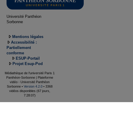
Université Panthéon
Sorbonne
Mentions légales
Accessibilité :
Partiellement
conforme
ESUP-Portail
Projet Esup-Pod
Médiathèque de l'université Paris 1
Panthéon-Sorbonne | Plateforme
vidéo - Université Panthéon
Sorbonne •
Version 4.2.0
• 3368
vidéos disponibles (67 jours,
7:28:07)