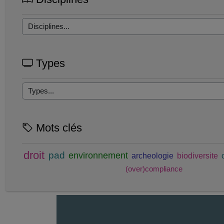
Types
Mots clés
droit
pad
environnement
archeologie
biodiversite
(over)compliance