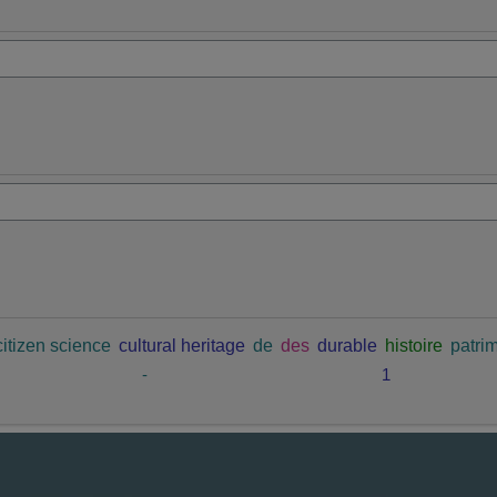
citizen science
cultural heritage
de
des
durable
histoire
patrim
-
1