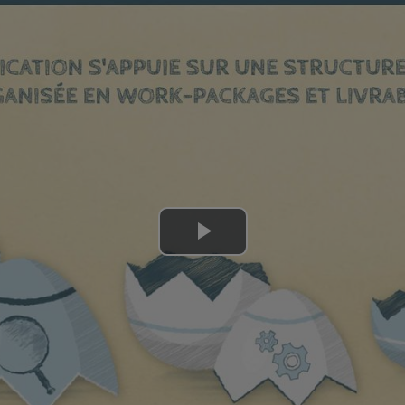
Lire
la
vidéo