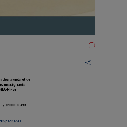
on des projets et de
les enseignants-
fléchir et
le y propose une
.
ork-packages