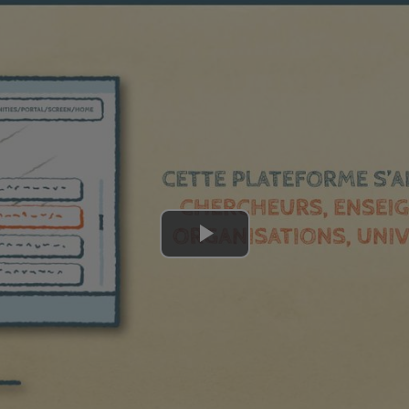
Lire
la
vidéo