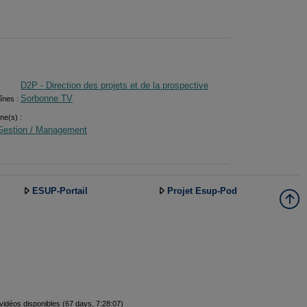
D2P - Direction des projets et de la prospective
Sorbonne TV
înes :
ine(s) :
Gestion / Management
ESUP-Portail
Projet Esup-Pod
vidéos disponibles (67 days, 7:28:07)