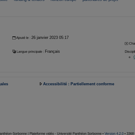
26 janvier 2023 05:17
Ajouté le :
Cha
Français
Langue principale :
Discipl
gales
Accessibilité : Partiellement conforme
 Panthéon-Sorbonne | Plateforme vidéo - Université Panthéon Sorbonne •
Version 4.2.0
• 3368 