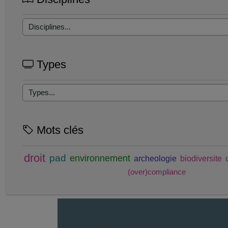
Types
Mots clés
droit
pad
environnement
archeologie
biodiversite
(over)compliance