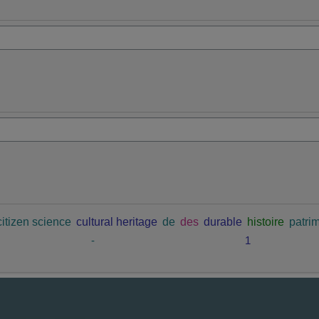
citizen science
cultural heritage
de
des
durable
histoire
patrim
-
1