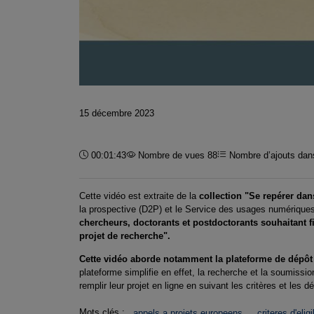
15 décembre 2023
Durée :
00:01:43
Nombre de vues 88
Nombre d’ajouts dans
Cette vidéo est extraite de la
collection "Se repérer da
la prospective (D2P) et le Service des usages numériques
chercheurs, doctorants et postdoctorants souhaitant fi
projet de recherche".
Cette vidéo aborde notamment la plateforme de dépôt
plateforme simplifie en effet, la recherche et la soumissi
remplir leur projet en ligne en suivant les critères et les dé
Mots clés :
appels a projets europeens
criteres d'eligi