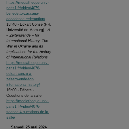
https://mediatheque.univ-
paris1.fr/video/4079-
benedetto-zaccaria-
decadence-redemption/
15h40 - Eckart Conze (PR,
Université de Marburg) :
A
« Zeitenwende » for
International History. The
War in Ukraine and its
Implications for the History
of International Relations
https://mediatheque.univ-
paris1.fr/video/4078-
eckart-conze-a-
zeitenwende-for-
international-history/
16h00 - Débats -
Questions de la salle
https://mediatheque.univ-
paris1.fr/video/4076-
seance-4-questions-de-la-
salle/
Samedi 25 mai 2024