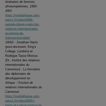
itinéraires de femmes
afroeuropéennes, 1965-
2001
https://mediatheque.univ-
paris1.fr/video/4094-
pamela-ohene-nyako-les-
relations-internationales-
au-prisme-de-
lintersectionnalite/
10h50 - Jonathan Harris
(post-doctorant, King’s
College, Londres) et
Rodrigue Tasse Motsou
(Dr., Institut des relations
internationales du
Cameroun) :
La formation
des diplomates de
développement en
Afrique : l’Institut de
relations internationales du
Cameroun
https://mediatheque.univ-
paris1.fr/video/4093-j-
harris-et-r-tasse-motsou-la-