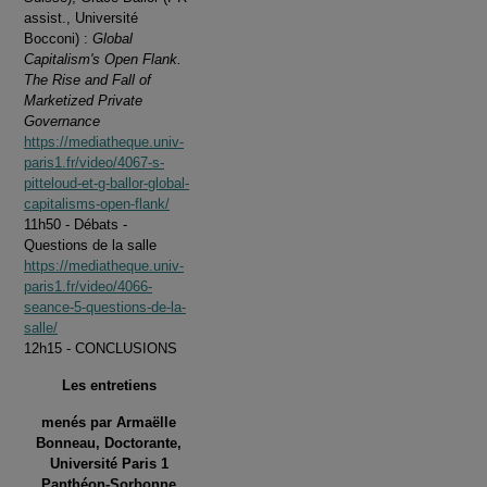
assist., Université
Bocconi) :
Global
Capitalism's Open Flank.
The Rise and Fall of
Marketized Private
Governance
https://mediatheque.univ-
paris1.fr/video/4067-s-
pitteloud-et-g-ballor-global-
capitalisms-open-flank/
11h50 - Débats -
Questions de la salle
https://mediatheque.univ-
paris1.fr/video/4066-
seance-5-questions-de-la-
salle/
12h15 - CONCLUSIONS
Les entretiens
menés par Armaëlle
Bonneau, Doctorante,
Université Paris 1
Panthéon-Sorbonne