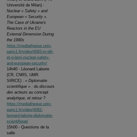
Université de Milan) :
Nuclear « Safety » and
European « Security ».
The Case of Ukraine's
Reactors in the EU
External Dimension During
the 1990s
https://mediatheque.univ-
paris1.fr/video/4083-m-elli-
et-g-lami-nuclear-safety-
and-european-security/
14h40 - Léonard Laborie
(CR, CNRS, UMR
SIRICE) :
« Diplomatie
scientifique » : du discours
des acteurs au concept
analytique, et retour ?
https://mediatheque.univ-
paris1.fr/video/4082-
leonard-laborie-diplomatie-
scientifique/
15h00 - Questions de la
salle