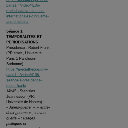
paris1.fr/video/4106-
michel-catala-relations-
internationales-cinquante-
ans-dhistoire/
Séance 1.
TEMPORALITES ET
PERIODISATIONS
Présidence : Robert Frank
(PR émér., Université
Paris 1 Panthéon-
Sorbonne)
https://mediatheque.univ-
paris1.fr/video/4105-
seance-1-presidence-
robert-frank/
14h45 - Stanislas
Jeannesson (PR,
Université de Nantes) :
« Après-guerre », « entre-
deux-guerres » , « avant-
guerre » : usages
politiques et