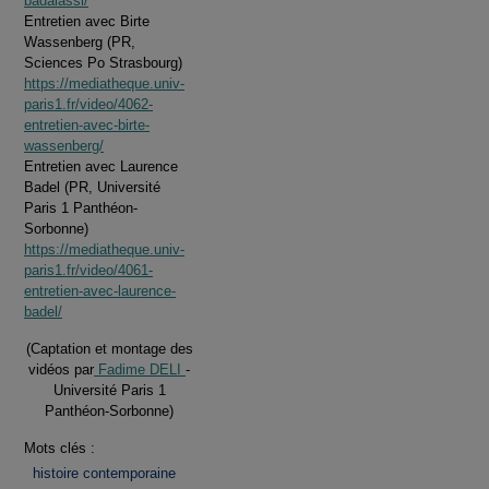
badalassi/
Entretien avec Birte
Wassenberg (PR,
Sciences Po Strasbourg)
https://mediatheque.univ-
paris1.fr/video/4062-
entretien-avec-birte-
wassenberg/
Entretien avec Laurence
Badel (PR, Université
Paris 1 Panthéon-
Sorbonne)
https://mediatheque.univ-
paris1.fr/video/4061-
entretien-avec-laurence-
badel/
(Captation et montage des
vidéos par
Fadime DELI
-
Université Paris 1
Panthéon-Sorbonne)
Mots clés :
histoire contemporaine