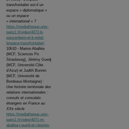
transfrontalier est-il un
espace « diplomatique »
ou un espace
« international » ?
https://mediatheque.univ-
paris1.fr/video/4072-b-
wassenberg-et-b-reitel-
lespace-transfrontalier/
10h10 - Marion Aballéa
(MCF, Sciences Po
Strasbourg), Jérémy Guedj
(MCF, Université Côte
d’Azur) et Judith Bonnin
(MCF, Université de
Bordeaux-Montaigne) :
Une histoire territoriale des
relations internationales :
consuls et consulats
étrangers en France au
XXe siècle
https://mediatheque.univ-
paris1.fr/video/4071-m-
aballea-j-guedj-et-j-bonnin-