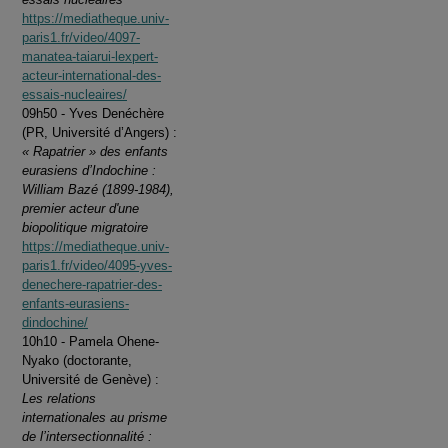
https://mediatheque.univ-
paris1.fr/video/4097-
manatea-taiarui-lexpert-
acteur-international-des-
essais-nucleaires/
09h50 - Yves Denéchère
(PR, Université d’Angers) :
« Rapatrier » des enfants
eurasiens d’Indochine :
William Bazé (1899-1984),
premier acteur d'une
biopolitique migratoire
https://mediatheque.univ-
paris1.fr/video/4095-yves-
denechere-rapatrier-des-
enfants-eurasiens-
dindochine/
10h10 - Pamela Ohene-
Nyako (doctorante,
Université de Genève) :
Les relations
internationales au prisme
de l’intersectionnalité :