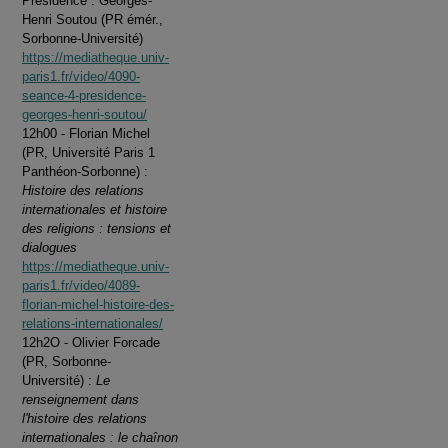
Présidence : Georges-
Henri Soutou (PR émér.,
Sorbonne-Université)
https://mediatheque.univ-
paris1.fr/video/4090-
seance-4-presidence-
georges-henri-soutou/
12h00 - Florian Michel
(PR, Université Paris 1
Panthéon-Sorbonne) :
Histoire des relations
internationales et histoire
des religions : tensions et
dialogues
https://mediatheque.univ-
paris1.fr/video/4089-
florian-michel-histoire-des-
relations-internationales/
12h2O - Olivier Forcade
(PR, Sorbonne-
Université) :
Le
renseignement dans
l'histoire des relations
internationales : le chaînon