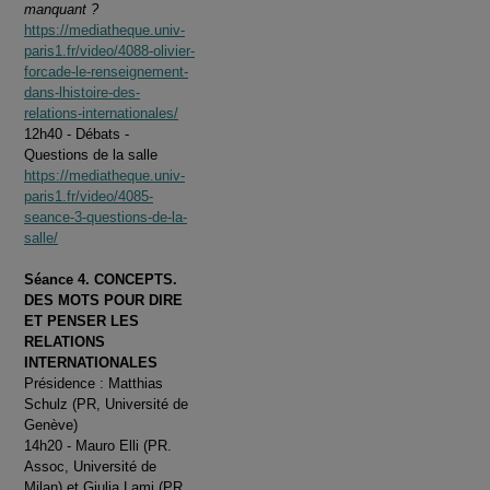
manquant ?
https://mediatheque.univ-
paris1.fr/video/4088-olivier-
forcade-le-renseignement-
dans-lhistoire-des-
relations-internationales/
12h40 - Débats -
Questions de la salle
https://mediatheque.univ-
paris1.fr/video/4085-
seance-3-questions-de-la-
salle/
Séance 4. CONCEPTS.
DES MOTS POUR DIRE
ET PENSER LES
RELATIONS
INTERNATIONALES
Présidence : Matthias
Schulz (PR, Université de
Genève)
14h20 - Mauro Elli (PR.
Assoc, Université de
Milan) et Giulia Lami (PR,