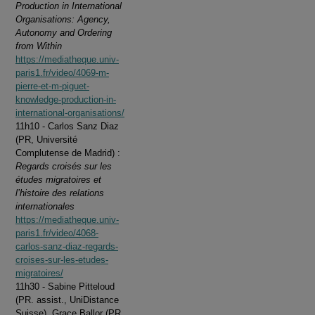
Production in International
Organisations: Agency,
Autonomy and Ordering
from Within
https://mediatheque.univ-
paris1.fr/video/4069-m-
pierre-et-m-piguet-
knowledge-production-in-
international-organisations/
11h10 - Carlos Sanz Diaz
(PR, Université
Complutense de Madrid) :
Regards croisés sur les
études migratoires et
l’histoire des relations
internationales
https://mediatheque.univ-
paris1.fr/video/4068-
carlos-sanz-diaz-regards-
croises-sur-les-etudes-
migratoires/
11h30 - Sabine Pitteloud
(PR. assist., UniDistance
Suisse), Grace Ballor (PR