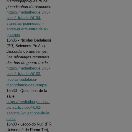
historiographiques d'une
périodisation rétrospective
https://mediatheque.univ-
paris1.fr/video/4104-
stanislas-jeannesson-
apres-guerre-entre-deux-
guerres/
15h05 - Nicolas Badalassi
(PR, Sciences Po Aix) :
Discordance des temps.
Les décalages temporels
des fins de guerre froide
https://mediatheque.univ-
paris1.fr/video/4103-
nicolas-badalassi-
discordance-des-temps/
15h30 - Questions de la
salle
https://mediatheque.univ-
paris1.fr/video/4102-
seance-1-questions-de-la-
salle/
16h00 - Leopoldo Nuti (PR,
Université de Roma Tre),