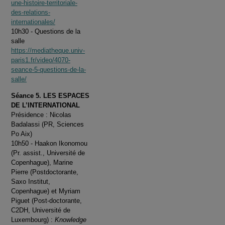
une-histoire-territoriale-
des-relations-
internationales/
10h30 - Questions de la
salle
https://mediatheque.univ-
paris1.fr/video/4070-
seance-5-questions-de-la-
salle/
Séance 5. LES ESPACES
DE L’INTERNATIONAL
Présidence : Nicolas
Badalassi (PR, Sciences
Po Aix)
10h50 - Haakon Ikonomou
(Pr. assist., Université de
Copenhague), Marine
Pierre (Postdoctorante,
Saxo Institut,
Copenhague) et Myriam
Piguet (Post-doctorante,
C2DH, Université de
Luxembourg) :
Knowledge