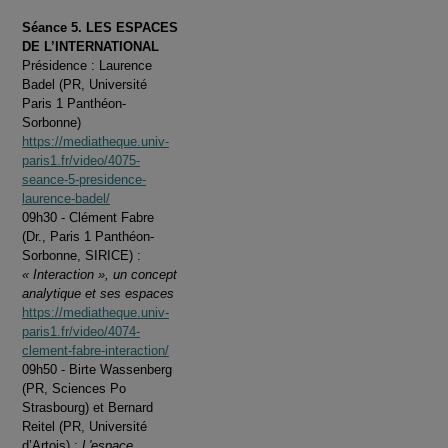
Séance 5. LES ESPACES
DE L’INTERNATIONAL
Présidence : Laurence
Badel (PR, Université
Paris 1 Panthéon-
Sorbonne)
https://mediatheque.univ-
paris1.fr/video/4075-
seance-5-presidence-
laurence-badel/
09h30 - Clément Fabre
(Dr., Paris 1 Panthéon-
Sorbonne, SIRICE) :
« Interaction », un concept
analytique et ses espaces
https://mediatheque.univ-
paris1.fr/video/4074-
clement-fabre-interaction/
09h50 - Birte Wassenberg
(PR, Sciences Po
Strasbourg) et Bernard
Reitel (PR, Université
d’Artois) :
L'espace