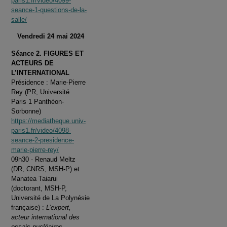
paris1.fr/video/4099-
seance-1-questions-de-la-
salle/
Vendredi 24 mai 2024
Séance 2. FIGURES ET
ACTEURS DE
L’INTERNATIONAL
Présidence : Marie-Pierre
Rey (PR, Université
Paris 1 Panthéon-
Sorbonne)
https://mediatheque.univ-
paris1.fr/video/4098-
seance-2-presidence-
marie-pierre-rey/
09h30 - Renaud Meltz
(DR, CNRS, MSH-P) et
Manatea Taiarui
(doctorant, MSH-P,
Université de La Polynésie
française) :
L’expert,
acteur international des
essais nucléaires