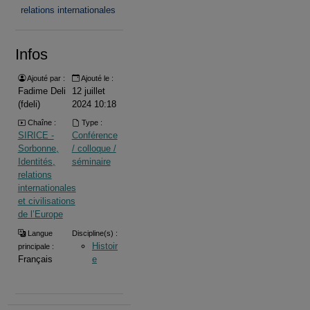
relations internationales
Infos
Ajouté par :
Ajouté le :
Fadime Deli
12 juillet
(fdeli)
2024 10:18
Chaîne :
Type :
SIRICE -
Conférence
Sorbonne,
/ colloque /
Identités,
séminaire
relations
internationales
et civilisations
de l’Europe
Langue
Discipline(s) :
Histoir
principale :
Français
e