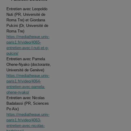
Entretien avec Leopoldo
Nuti (PR, Université de
Roma Tre) et Giordana
Pulcini (Dr, Université de
Roma Tre)
https://mediatheque.univ-
paris1.fr/video/4065-
entretien-avec-l-nuti-et-g-
pulcini/
Entretien avec Pamela
Ohene-Nyako (doctorante,
Université de Genève)
https://mediatheque.univ-
paris1.fr/video/4064-
entretien-avec-pamela-
ohene-nyako/
Entretien avec Nicolas
Badalassi (PR, Sciences
Po Aix)
https://mediatheque.univ-
paris1.fr/video/4063-
entretien-avec-nicolas-