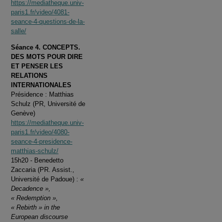
https://mediatheque.univ-
paris1.fr/video/4081-
seance-4-questions-de-la-
salle/
Séance 4. CONCEPTS.
DES MOTS POUR DIRE
ET PENSER LES
RELATIONS
INTERNATIONALES
Présidence : Matthias
Schulz (PR, Université de
Genève)
https://mediatheque.univ-
paris1.fr/video/4080-
seance-4-presidence-
matthias-schulz/
15h20 - Benedetto
Zaccaria (PR. Assist.,
Université de Padoue) :
«
Decadence »,
« Redemption »,
« Rebirth » in the
European discourse