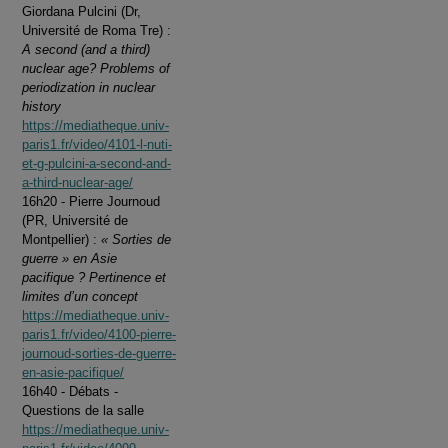
Giordana Pulcini (Dr,
Université de Roma Tre) :
A second (and a third)
nuclear age? Problems of
periodization in nuclear
history
https://mediatheque.univ-
paris1.fr/video/4101-l-nuti-
et-g-pulcini-a-second-and-
a-third-nuclear-age/
16h20 - Pierre Journoud
(PR, Université de
Montpellier) :
« Sorties de
guerre » en Asie
pacifique ? Pertinence et
limites d’un concept
https://mediatheque.univ-
paris1.fr/video/4100-pierre-
journoud-sorties-de-guerre-
en-asie-pacifique/
16h40 - Débats -
Questions de la salle
https://mediatheque.univ-