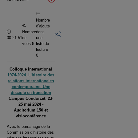
vidéo
Nombre
d’ajouts
Durée :
Nombre
dans
00:21:51
de
une
vues 8
liste de
lecture
0
Colloque international
1974-2024. L’histoire des
relations internationales
contemporaine. Une
disciple en transition
Campus Condorcet, 23-
25 mai 2024 -
Auditorium 150 et
visioconférence
Avec le parrainage de la
Commission d’histoire des