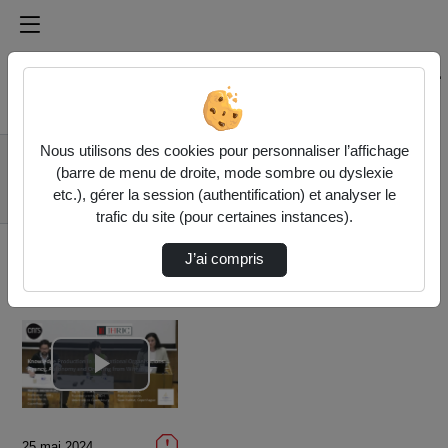
Médiathèque de l'université Paris
Rechercher un média sur Médiathèque de l'université Pa
Accueil
Vidéos
Nous utilisons des cookies pour personnaliser l’affichage
M. Pierre et M.
(barre de menu de droite, mode sombre ou dyslexie
Piguet : Knowledge
etc.), gérer la session (authentification) et analyser le
Productio…
trafic du site (pour certaines instances).
J’ai compris
Lire
la
25 mai 2024