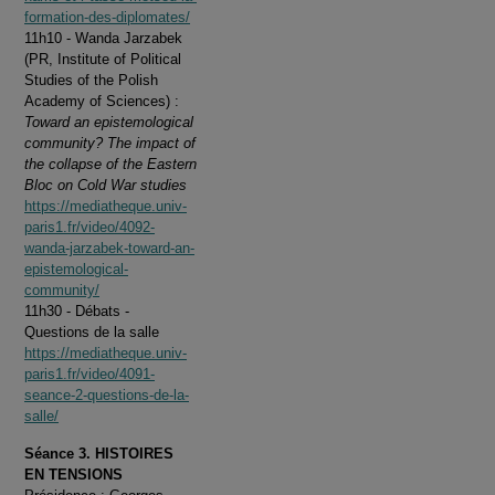
formation-des-diplomates/
11h10 - Wanda Jarzabek
(PR, Institute of Political
Studies of the Polish
Academy of Sciences) :
Toward an epistemological
community? The impact of
the collapse of the Eastern
Bloc on Cold War studies
https://mediatheque.univ-
paris1.fr/video/4092-
wanda-jarzabek-toward-an-
epistemological-
community/
11h30 - Débats -
Questions de la salle
https://mediatheque.univ-
paris1.fr/video/4091-
seance-2-questions-de-la-
salle/
Séance 3. HISTOIRES
EN TENSIONS