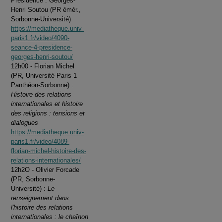
Présidence : Georges-
Henri Soutou (PR émér.,
Sorbonne-Université)
https://mediatheque.univ-
paris1.fr/video/4090-
seance-4-presidence-
georges-henri-soutou/
12h00 - Florian Michel
(PR, Université Paris 1
Panthéon-Sorbonne) :
Histoire des relations
internationales et histoire
des religions : tensions et
dialogues
https://mediatheque.univ-
paris1.fr/video/4089-
florian-michel-histoire-des-
relations-internationales/
12h2O - Olivier Forcade
(PR, Sorbonne-
Université) :
Le
renseignement dans
l'histoire des relations
internationales : le chaînon