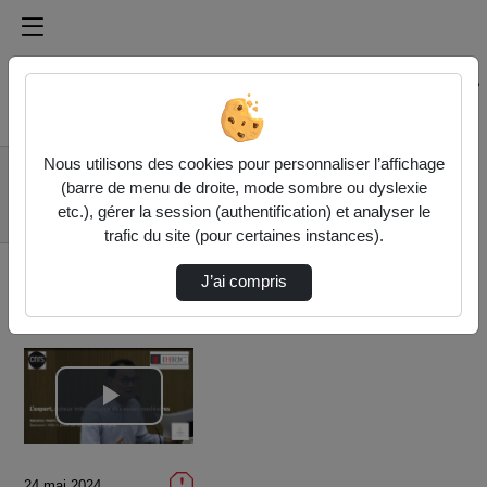
Médiathèque de l'université Paris
Rechercher un média sur Médiathèque de l'université Pa
Accueil
Vidéos
Nous utilisons des cookies pour personnaliser l’affichage
Manatea Taiarui :
(barre de menu de droite, mode sombre ou dyslexie
L’expert, acteur
etc.), gérer la session (authentification) et analyser le
internati…
trafic du site (pour certaines instances).
J’ai compris
Lire
la
24 mai 2024