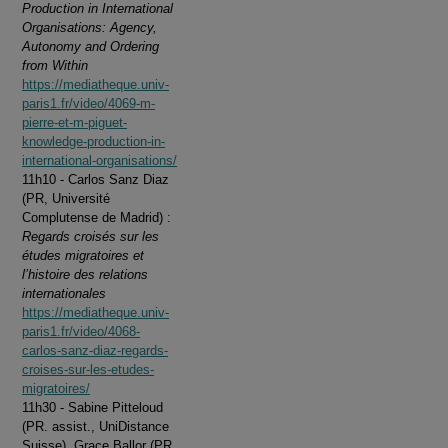
Production in International
Organisations: Agency,
Autonomy and Ordering
from Within
https://mediatheque.univ-
paris1.fr/video/4069-m-
pierre-et-m-piguet-
knowledge-production-in-
international-organisations/
11h10 - Carlos Sanz Diaz
(PR, Université
Complutense de Madrid) :
Regards croisés sur les
études migratoires et
l’histoire des relations
internationales
https://mediatheque.univ-
paris1.fr/video/4068-
carlos-sanz-diaz-regards-
croises-sur-les-etudes-
migratoires/
11h30 - Sabine Pitteloud
(PR. assist., UniDistance
Suisse), Grace Ballor (PR