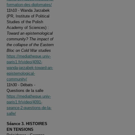
formation-des-diplomates/
11h10 - Wanda Jarzabek
(PR, Institute of Political
Studies of the Polish
Academy of Sciences) :
Toward an epistemological
community? The impact of
the collapse of the Eastern
Bloc on Cold War studies
https://mediatheque.univ-
paris1.fr/video/4092-
wanda-jarzabek-toward-an-
epistemological-
community/
11h30 - Débats -
Questions de la salle
https://mediatheque.univ-
paris1.fr/video/4091-
seance-2-questions-de-la-
salle/
Séance 3. HISTOIRES
EN TENSIONS