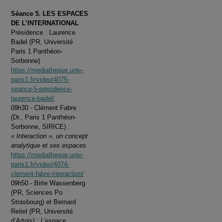
Séance 5. LES ESPACES
DE L’INTERNATIONAL
Présidence : Laurence
Badel (PR, Université
Paris 1 Panthéon-
Sorbonne)
https://mediatheque.univ-
paris1.fr/video/4075-
seance-5-presidence-
laurence-badel/
09h30 - Clément Fabre
(Dr., Paris 1 Panthéon-
Sorbonne, SIRICE) :
« Interaction », un concept
analytique et ses espaces
https://mediatheque.univ-
paris1.fr/video/4074-
clement-fabre-interaction/
09h50 - Birte Wassenberg
(PR, Sciences Po
Strasbourg) et Bernard
Reitel (PR, Université
d’Artois) :
L'espace