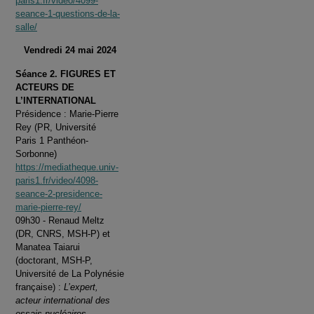
paris1.fr/video/4099-
seance-1-questions-de-la-
salle/
Vendredi 24 mai 2024
Séance 2. FIGURES ET
ACTEURS DE
L’INTERNATIONAL
Présidence : Marie-Pierre
Rey (PR, Université
Paris 1 Panthéon-
Sorbonne)
https://mediatheque.univ-
paris1.fr/video/4098-
seance-2-presidence-
marie-pierre-rey/
09h30 - Renaud Meltz
(DR, CNRS, MSH-P) et
Manatea Taiarui
(doctorant, MSH-P,
Université de La Polynésie
française) :
L’expert,
acteur international des
essais nucléaires