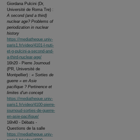
Giordana Pulcini (Dr,
Université de Roma Tre) :
A second (and a third)
nuclear age? Problems of
periodization in nuclear
history
https://mediatheque.univ-
paris1.fr/video/4101-l-nuti-
et-g-pulcini-a-second-and-
a-third-nuclear-age/
16h20 - Pierre Journoud
(PR, Université de
Montpellier) :
« Sorties de
guerre » en Asie
pacifique ? Pertinence et
limites d’un concept
https://mediatheque.univ-
paris1.fr/video/4100-pierre-
journoud-sorties-de-guerre-
en-asie-pacifique/
16h40 - Débats -
Questions de la salle
https://mediatheque.univ-