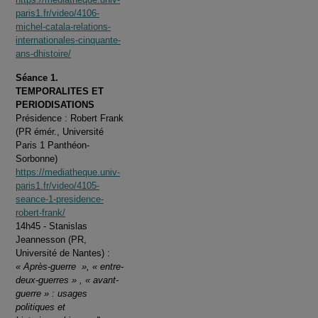
paris1.fr/video/4106-
michel-catala-relations-
internationales-cinquante-
ans-dhistoire/
Séance 1.
TEMPORALITES ET
PERIODISATIONS
Présidence : Robert Frank
(PR émér., Université
Paris 1 Panthéon-
Sorbonne)
https://mediatheque.univ-
paris1.fr/video/4105-
seance-1-presidence-
robert-frank/
14h45 - Stanislas
Jeannesson (PR,
Université de Nantes) :
« Après-guerre », « entre-
deux-guerres » , « avant-
guerre » : usages
politiques et