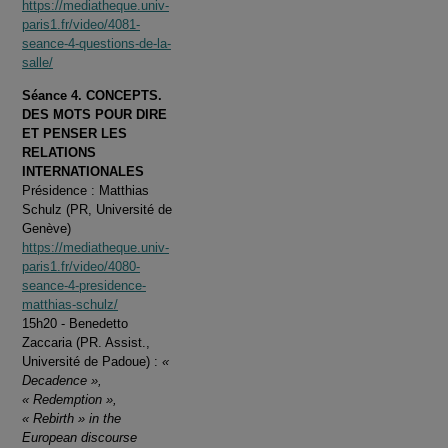
https://mediatheque.univ-
paris1.fr/video/4081-
seance-4-questions-de-la-
salle/
Séance 4. CONCEPTS.
DES MOTS POUR DIRE
ET PENSER LES
RELATIONS
INTERNATIONALES
Présidence : Matthias
Schulz (PR, Université de
Genève)
https://mediatheque.univ-
paris1.fr/video/4080-
seance-4-presidence-
matthias-schulz/
15h20 - Benedetto
Zaccaria (PR. Assist.,
Université de Padoue) :
«
Decadence »,
« Redemption »,
« Rebirth » in the
European discourse