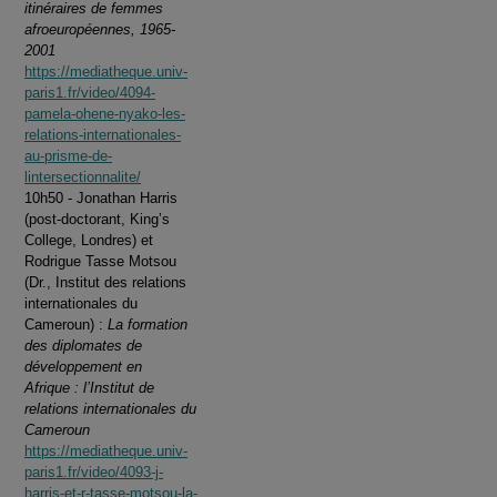
itinéraires de femmes
afroeuropéennes, 1965-
2001
https://mediatheque.univ-
paris1.fr/video/4094-
pamela-ohene-nyako-les-
relations-internationales-
au-prisme-de-
lintersectionnalite/
10h50 - Jonathan Harris
(post-doctorant, King’s
College, Londres) et
Rodrigue Tasse Motsou
(Dr., Institut des relations
internationales du
Cameroun) :
La formation
des diplomates de
développement en
Afrique : l’Institut de
relations internationales du
Cameroun
https://mediatheque.univ-
paris1.fr/video/4093-j-
harris-et-r-tasse-motsou-la-