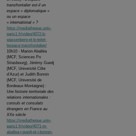
transfrontalier est-il un
espace « diplomatique »
ou un espace
« international » ?
https://mediatheque.univ-
paris1.fr/video/4072-b-
wassenberg-et-b-reitel-
lespace-transfrontalier/
10h10 - Marion Aballéa
(MCF, Sciences Po
Strasbourg), Jérémy Guedj
(MCF, Université Côte
d’Azur) et Judith Bonnin
(MCF, Université de
Bordeaux-Montaigne) :
Une histoire territoriale des
relations internationales :
consuls et consulats
étrangers en France au
XXe siècle
https://mediatheque.univ-
paris1.fr/video/4071-m-
aballea-j-guedj-et-j-bonnin-