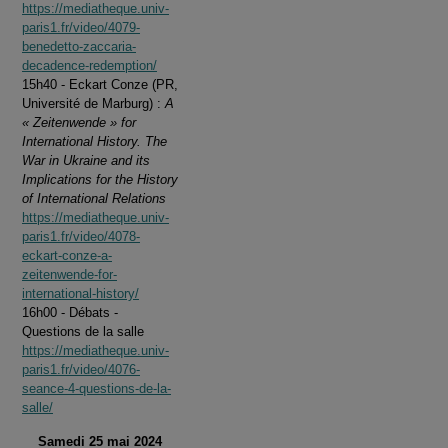
https://mediatheque.univ-
paris1.fr/video/4079-
benedetto-zaccaria-
decadence-redemption/
15h40 - Eckart Conze (PR,
Université de Marburg) :
A
« Zeitenwende » for
International History. The
War in Ukraine and its
Implications for the History
of International Relations
https://mediatheque.univ-
paris1.fr/video/4078-
eckart-conze-a-
zeitenwende-for-
international-history/
16h00 - Débats -
Questions de la salle
https://mediatheque.univ-
paris1.fr/video/4076-
seance-4-questions-de-la-
salle/
Samedi 25 mai 2024