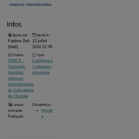
relations internationales
Infos
Ajouté par :
Ajouté le :
Fadime Deli
12 juillet
(fdeli)
2024 22:38
Chaîne :
Type :
SIRICE -
Conférence
Sorbonne,
/ colloque /
Identités,
séminaire
relations
internationales
et civilisations
de l’Europe
Langue
Discipline(s) :
Histoir
principale :
Français
e