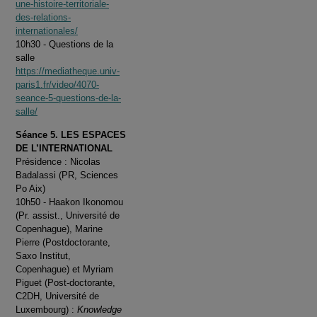
une-histoire-territoriale-
des-relations-
internationales/
10h30 - Questions de la
salle
https://mediatheque.univ-
paris1.fr/video/4070-
seance-5-questions-de-la-
salle/
Séance 5. LES ESPACES
DE L’INTERNATIONAL
Présidence : Nicolas
Badalassi (PR, Sciences
Po Aix)
10h50 - Haakon Ikonomou
(Pr. assist., Université de
Copenhague), Marine
Pierre (Postdoctorante,
Saxo Institut,
Copenhague) et Myriam
Piguet (Post-doctorante,
C2DH, Université de
Luxembourg) :
Knowledge