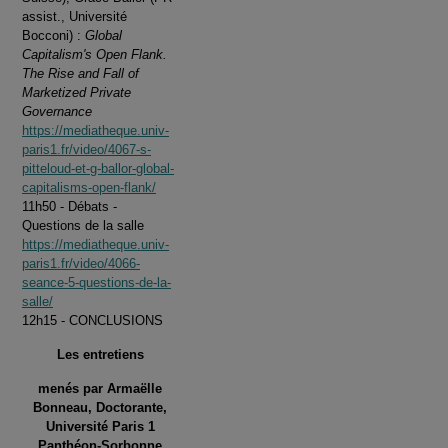
assist., Université
Bocconi) :
Global
Capitalism's Open Flank.
The Rise and Fall of
Marketized Private
Governance
https://mediatheque.univ-
paris1.fr/video/4067-s-
pitteloud-et-g-ballor-global-
capitalisms-open-flank/
11h50 - Débats -
Questions de la salle
https://mediatheque.univ-
paris1.fr/video/4066-
seance-5-questions-de-la-
salle/
12h15 - CONCLUSIONS
Les entretiens
menés par Armaëlle
Bonneau, Doctorante,
Université Paris 1
Panthéon-Sorbonne