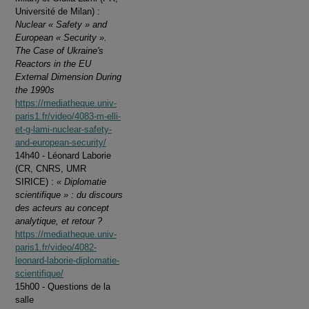
Université de Milan) :
Nuclear « Safety » and
European « Security ».
The Case of Ukraine's
Reactors in the EU
External Dimension During
the 1990s
https://mediatheque.univ-
paris1.fr/video/4083-m-elli-
et-g-lami-nuclear-safety-
and-european-security/
14h40 - Léonard Laborie
(CR, CNRS, UMR
SIRICE) :
« Diplomatie
scientifique » : du discours
des acteurs au concept
analytique, et retour ?
https://mediatheque.univ-
paris1.fr/video/4082-
leonard-laborie-diplomatie-
scientifique/
15h00 - Questions de la
salle