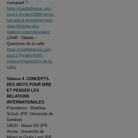
manquant ?
https://mediatheque.univ-
paris1.fr/video/4088-olivier-
forcade-le-renseignement-
dans-lhistoire-des-
relations-internationales/
12h40 - Débats -
Questions de la salle
https://mediatheque.univ-
paris1.fr/video/4085-
seance-3-questions-de-la-
salle/
Séance 4. CONCEPTS.
DES MOTS POUR DIRE
ET PENSER LES
RELATIONS
INTERNATIONALES
Présidence : Matthias
Schulz (PR, Université de
Genève)
14h20 - Mauro Elli (PR.
Assoc, Université de
Milan) et Giulia Lami (PR,