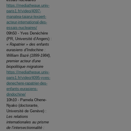
https://mediatheque.univ-
paris1.fr/video/4097-
manatea-taiarui-lexpert-
acteur-international-des-
essais-nucleaires/
09h50 - Yves Denéchère
(PR, Université d’Angers) :
« Rapatrier » des enfants
eurasiens d’Indochine :
William Bazé (1899-1984),
premier acteur d'une
biopolitique migratoire
https://mediatheque.univ-
paris1.fr/video/4095-yves-
denechere-rapatrier-des-
enfants-eurasiens-
dindochine/
10h10 - Pamela Ohene-
Nyako (doctorante,
Université de Genève) :
Les relations
internationales au prisme
de l’intersectionnalité :