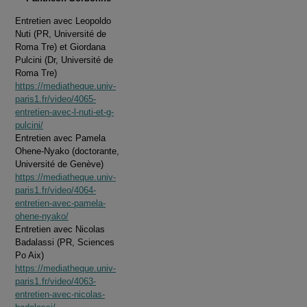
Entretien avec Leopoldo
Nuti (PR, Université de
Roma Tre) et Giordana
Pulcini (Dr, Université de
Roma Tre)
https://mediatheque.univ-
paris1.fr/video/4065-
entretien-avec-l-nuti-et-g-
pulcini/
Entretien avec Pamela
Ohene-Nyako (doctorante,
Université de Genève)
https://mediatheque.univ-
paris1.fr/video/4064-
entretien-avec-pamela-
ohene-nyako/
Entretien avec Nicolas
Badalassi (PR, Sciences
Po Aix)
https://mediatheque.univ-
paris1.fr/video/4063-
entretien-avec-nicolas-