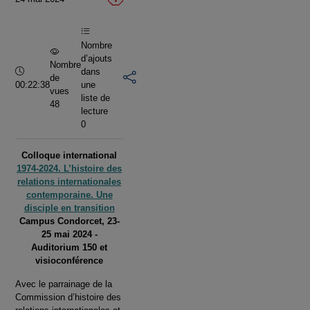
vidéo
Nombre
d’ajouts
Nombre
Durée :
dans
de
00:22:38
une
vues
liste de
48
lecture
0
Colloque international
1974-2024. L’histoire des
relations internationales
contemporaine. Une
disciple en transition
Campus Condorcet, 23-
25 mai 2024 -
Auditorium 150 et
visioconférence
Avec le parrainage de la
Commission d’histoire des