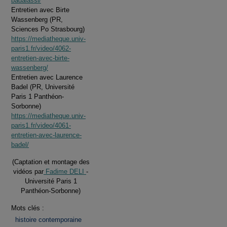
badalassi/
Entretien avec Birte
Wassenberg (PR,
Sciences Po Strasbourg)
https://mediatheque.univ-
paris1.fr/video/4062-
entretien-avec-birte-
wassenberg/
Entretien avec Laurence
Badel (PR, Université
Paris 1 Panthéon-
Sorbonne)
https://mediatheque.univ-
paris1.fr/video/4061-
entretien-avec-laurence-
badel/
(Captation et montage des
vidéos par
Fadime DELI
-
Université Paris 1
Panthéon-Sorbonne)
Mots clés :
histoire contemporaine