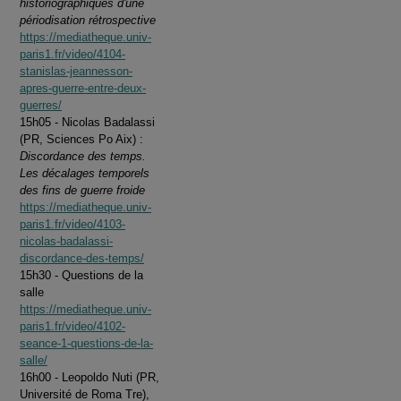
historiographiques d'une
périodisation rétrospective
https://mediatheque.univ-
paris1.fr/video/4104-
stanislas-jeannesson-
apres-guerre-entre-deux-
guerres/
15h05 - Nicolas Badalassi
(PR, Sciences Po Aix) :
Discordance des temps.
Les décalages temporels
des fins de guerre froide
https://mediatheque.univ-
paris1.fr/video/4103-
nicolas-badalassi-
discordance-des-temps/
15h30 - Questions de la
salle
https://mediatheque.univ-
paris1.fr/video/4102-
seance-1-questions-de-la-
salle/
16h00 - Leopoldo Nuti (PR,
Université de Roma Tre),