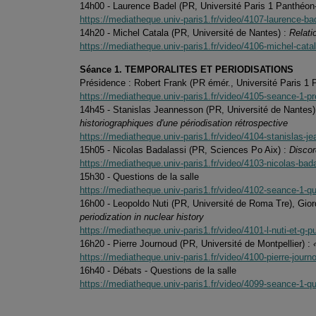
14h00 - Laurence Badel (PR, Université Paris 1 Panthéon
https://mediatheque.univ-paris1.fr/video/4107-laurence-bad
14h20 - Michel Catala (PR, Université de Nantes) :
Relati
https://mediatheque.univ-paris1.fr/video/4106-michel-catal
Séance 1. TEMPORALITES ET PERIODISATIONS
Présidence : Robert Frank (PR émér., Université Paris 1
https://mediatheque.univ-paris1.fr/video/4105-seance-1-pr
14h45 - Stanislas Jeannesson (PR, Université de Nantes)
historiographiques d'une périodisation rétrospective
https://mediatheque.univ-paris1.fr/video/4104-stanislas-j
15h05 - Nicolas Badalassi (PR, Sciences Po Aix) :
Discor
https://mediatheque.univ-paris1.fr/video/4103-nicolas-ba
15h30 - Questions de la salle
https://mediatheque.univ-paris1.fr/video/4102-seance-1-qu
16h00 - Leopoldo Nuti (PR, Université de Roma Tre), Gior
periodization in nuclear history
https://mediatheque.univ-paris1.fr/video/4101-l-nuti-et-g-p
16h20 - Pierre Journoud (PR, Université de Montpellier) :
https://mediatheque.univ-paris1.fr/video/4100-pierre-journ
16h40 - Débats - Questions de la salle
https://mediatheque.univ-paris1.fr/video/4099-seance-1-qu