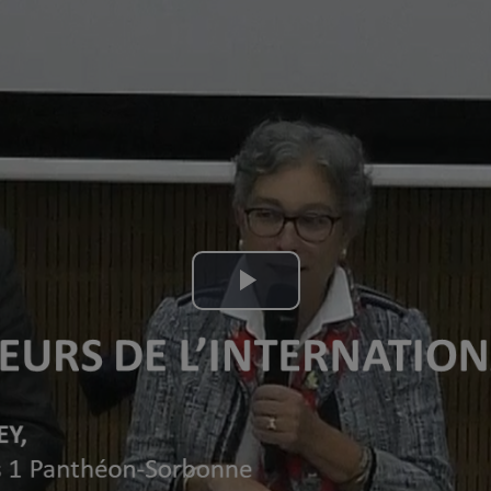
Lire
la
vidéo