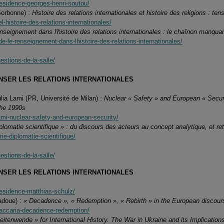
residence-georges-henri-soutou/
Sorbonne) :
Histoire des relations internationales et histoire des religions : te
-histoire-des-relations-internationales/
nseignement dans l'histoire des relations internationales : le chaînon manqua
de-le-renseignement-dans-lhistoire-des-relations-internationales/
estions-de-la-salle/
ENSER LES RELATIONS INTERNATIONALES
ulia Lami (PR, Université de Milan) :
Nuclear « Safety » and European « Secur
the 1990s
lami-nuclear-safety-and-european-security/
plomatie scientifique » : du discours des acteurs au concept analytique, et re
ie-diplomatie-scientifique/
estions-de-la-salle/
ENSER LES RELATIONS INTERNATIONALES
residence-matthias-schulz/
adoue) :
« Decadence », « Redemption », « Rebirth » in the European discour
zaccaria-decadence-redemption/
eitenwende » for International History. The War in Ukraine and its Implications