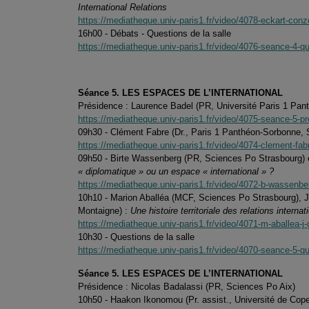
International Relations
https://mediatheque.univ-paris1.fr/video/4078-eckart-conze
16h00 - Débats - Questions de la salle
https://mediatheque.univ-paris1.fr/video/4076-seance-4-qu
Séance 5. LES ESPACES DE L’INTERNATIONAL
Présidence : Laurence Badel (PR, Université Paris 1 Pan
https://mediatheque.univ-paris1.fr/video/4075-seance-5-p
09h30 - Clément Fabre (Dr., Paris 1 Panthéon-Sorbonne,
https://mediatheque.univ-paris1.fr/video/4074-clement-fabr
09h50 - Birte Wassenberg (PR, Sciences Po Strasbourg) et
« diplomatique » ou un espace « international » ?
https://mediatheque.univ-paris1.fr/video/4072-b-wassenberg-
10h10 - Marion Aballéa (MCF, Sciences Po Strasbourg), J
Montaigne) :
Une histoire territoriale des relations inter
https://mediatheque.univ-paris1.fr/video/4071-m-aballea-j-gu
10h30 - Questions de la salle
https://mediatheque.univ-paris1.fr/video/4070-seance-5-qu
Séance 5. LES ESPACES DE L’INTERNATIONAL
Présidence : Nicolas Badalassi (PR, Sciences Po Aix)
10h50 - Haakon Ikonomou (Pr. assist., Université de Cope