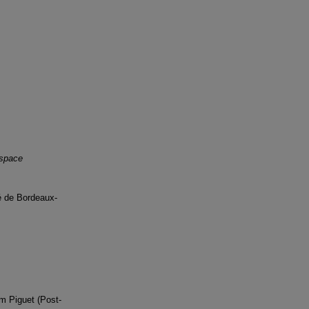
espace
é de Bordeaux-
m Piguet (Post-