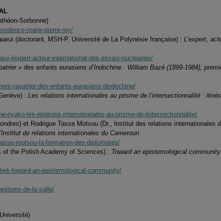
NAL
anthéon-Sorbonne)
esidence-marie-pierre-rey/
rui (doctorant, MSH-P, Université de La Polynésie française) :
L’expert, act
rui-lexpert-acteur-international-des-essais-nucleaires/
atrier » des enfants eurasiens d’Indochine : William Bazé (1899-1984), premi
ere-rapatrier-des-enfants-eurasiens-dindochine/
 Genève) :
Les relations internationales au prisme de l’intersectionnalité : iti
-nyako-les-relations-internationales-au-prisme-de-lintersectionnalite/
Londres) et Rodrigue Tasse Motsou (Dr., Institut des relations internationales
Institut de relations internationales du Cameroun
r-tasse-motsou-la-formation-des-diplomates/
es of the Polish Academy of Sciences) :
Toward an epistemological community
zabek-toward-an-epistemological-community/
estions-de-la-salle/
Université)