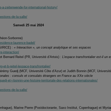
-a-zeitenwende-for-international-history/
estions-de-la-salle/
Samedi 25 mai 2024
théon-Sorbonne)
residence-laurence-badel/
 SIRICE) :
« Interaction », un concept analytique et ses espaces
e-interaction/
 Bernard Reitel (PR, Université d’Artois) :
L'espace transfrontalier est-il un 
et-b-reitel-lespace-transfrontalier/
érémy Guedj (MCF, Université Côte d’Azur) et Judith Bonnin (MCF, Universit
nationales : consuls et consulats étrangers en France au XXe siècle
edj-et-j-bonnin-une-histoire-territoriale-des-relations-internationales/
estions-de-la-salle/
nhague), Marine Pierre (Postdoctorante, Saxo Institut, Copenhague) et Myria