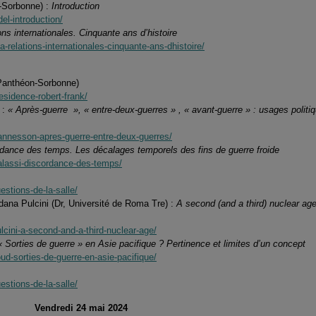
-Sorbonne) :
Introduction
el-introduction/
ons internationales. Cinquante ans d’histoire
a-relations-internationales-cinquante-ans-dhistoire/
 Panthéon-Sorbonne)
esidence-robert-frank/
 :
« Après-guerre », « entre-deux-guerres » , « avant-guerre » : usages politi
eannesson-apres-guerre-entre-deux-guerres/
dance des temps. Les décalages temporels des fins de guerre froide
dalassi-discordance-des-temps/
estions-de-la-salle/
dana Pulcini (Dr, Université de Roma Tre) :
A second (and a third) nuclear ag
ulcini-a-second-and-a-third-nuclear-age/
« Sorties de guerre » en Asie pacifique ? Pertinence et limites d’un concept
oud-sorties-de-guerre-en-asie-pacifique/
estions-de-la-salle/
Vendredi 24 mai 2024