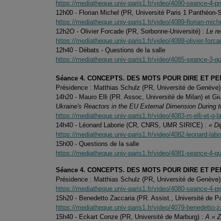
https://mediatheque.univ-paris1.fr/video/4090-seance-4-p
12h00 - Florian Michel (PR, Université Paris 1 Panthéon-
https://mediatheque.univ-paris1.fr/video/4089-florian-michel
12h2O - Olivier Forcade (PR, Sorbonne-Université) :
Le re
https://mediatheque.univ-paris1.fr/video/4088-olivier-forca
12h40 - Débats - Questions de la salle
https://mediatheque.univ-paris1.fr/video/4085-seance-3-qu
Séance 4. CONCEPTS. DES MOTS POUR DIRE ET P
Présidence : Matthias Schulz (PR, Université de Genève)
14h20 - Mauro Elli (PR. Assoc, Université de Milan) et Gi
Ukraine's Reactors in the EU External Dimension During 
https://mediatheque.univ-paris1.fr/video/4083-m-elli-et-g-
14h40 - Léonard Laborie (CR, CNRS, UMR SIRICE) :
« Di
https://mediatheque.univ-paris1.fr/video/4082-leonard-labor
15h00 - Questions de la salle
https://mediatheque.univ-paris1.fr/video/4081-seance-4-qu
Séance 4. CONCEPTS. DES MOTS POUR DIRE ET P
Présidence : Matthias Schulz (PR, Université de Genève)
https://mediatheque.univ-paris1.fr/video/4080-seance-4-p
15h20 - Benedetto Zaccaria (PR. Assist., Université de P
https://mediatheque.univ-paris1.fr/video/4079-benedetto-
15h40 - Eckart Conze (PR, Université de Marburg) :
A « Z