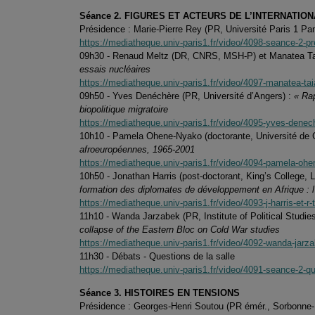
Séance 2. FIGURES ET ACTEURS DE L’INTERNATIO
Présidence : Marie-Pierre Rey (PR, Université Paris 1 P
https://mediatheque.univ-paris1.fr/video/4098-seance-2-pr
09h30 - Renaud Meltz (DR, CNRS, MSH-P) et Manatea Taia
essais nucléaires
https://mediatheque.univ-paris1.fr/video/4097-manatea-taia
09h50 - Yves Denéchère (PR, Université d’Angers) :
« Rap
biopolitique migratoire
https://mediatheque.univ-paris1.fr/video/4095-yves-denech
10h10 - Pamela Ohene-Nyako (doctorante, Université de
afroeuropéennes, 1965-2001
https://mediatheque.univ-paris1.fr/video/4094-pamela-ohene
10h50 - Jonathan Harris (post-doctorant, King’s College, 
formation des diplomates de développement en Afrique : l’
https://mediatheque.univ-paris1.fr/video/4093-j-harris-et-
11h10 - Wanda Jarzabek (PR, Institute of Political Studi
collapse of the Eastern Bloc on Cold War studies
https://mediatheque.univ-paris1.fr/video/4092-wanda-jar
11h30 - Débats - Questions de la salle
https://mediatheque.univ-paris1.fr/video/4091-seance-2-qu
Séance 3. HISTOIRES EN TENSIONS
Présidence : Georges-Henri Soutou (PR émér., Sorbonne-