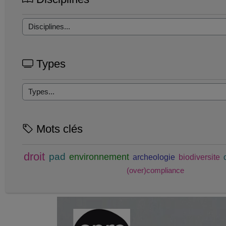
Types
Mots clés
droit
pad
environnement
archeologie
biodiversite
(over)compliance