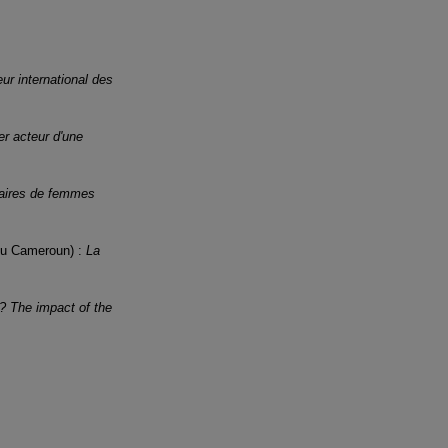
eur international des
er acteur d'une
néraires de femmes
 du Cameroun) :
La
? The impact of the