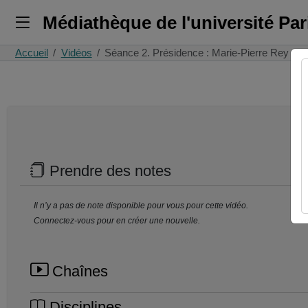
Médiathèque de l'université Pa
Accueil
Vidéos
Séance 2. Présidence : Marie-Pierre Rey
Prendre des notes
Il n’y a pas de note disponible pour vous pour cette vidéo.
Connectez-vous pour en créer une nouvelle.
Chaînes
Disciplines