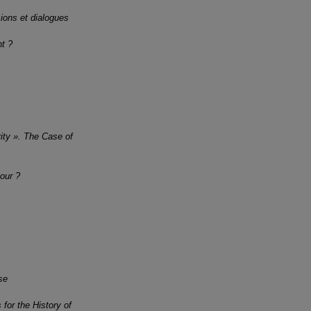
nsions et dialogues
nt ?
ity ». The Case of
tour ?
se
 for the History of