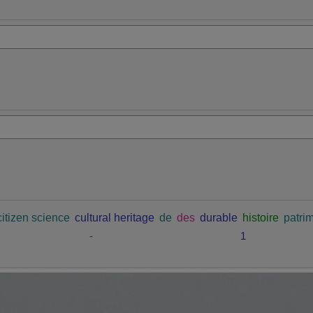
citizen science
cultural heritage
de
des
durable
histoire
patrim
-
1