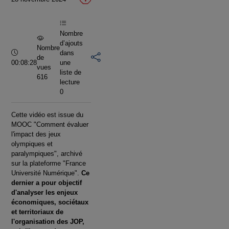
vidéo
Nombre
d’ajouts
Nombre
Durée :
dans
de
00:08:28
une
vues
liste de
616
lecture
0
Cette vidéo est issue du
MOOC "Comment évaluer
l'impact des jeux
olympiques et
paralympiques", archivé
sur la plateforme "France
Université Numérique".
Ce
dernier a pour objectif
d'analyser les enjeux
économiques, sociétaux
et territoriaux de
l'organisation des JOP,