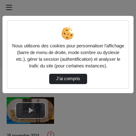
Médiathèque de l'université Paris
Rechercher un média sur Médiathèque de l'université Pa
Accueil
Vidéos
Nous utilisons des cookies pour personnaliser l’affichage
5.4.2. L'avant et
(barre de menu de droite, mode sombre ou dyslexie
l'après JOP pour la
etc.), gérer la session (authentification) et analyser le
Ville …
trafic du site (pour certaines instances).
J’ai compris
Lire
la
28 novembre 2024