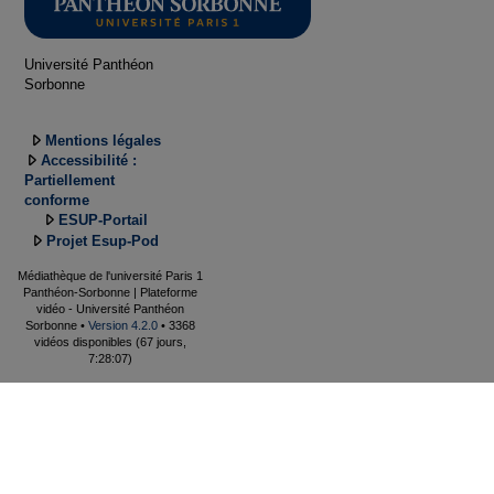
Université Panthéon
Sorbonne
Mentions légales
Accessibilité :
Partiellement
conforme
ESUP-Portail
Projet Esup-Pod
Médiathèque de l'université Paris 1
Panthéon-Sorbonne | Plateforme
vidéo - Université Panthéon
Sorbonne •
Version 4.2.0
• 3368
vidéos disponibles (67 jours,
7:28:07)