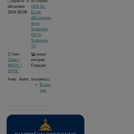
4
Ajouté le :
Chaînes :
décembre
UFR 02 -
2024 00:08
Ecole
d'Economie
de la
Sorbonne
(EES)
Sorbonne
TV
Type :
Langue
Cours /
principale :
MOOC /
Français
SPOC
Autre
Public :
Discipline(s) :
Écono
mie