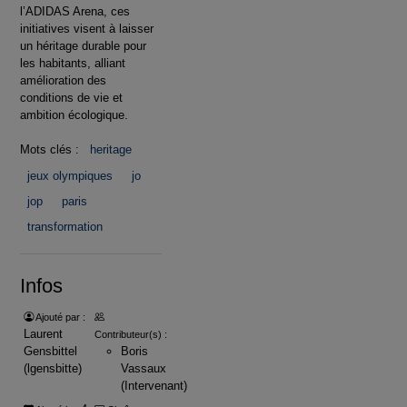
l’ADIDAS Arena, ces
initiatives visent à laisser
un héritage durable pour
les habitants, alliant
amélioration des
conditions de vie et
ambition écologique.
Mots clés :
heritage
jeux olympiques
jo
jop
paris
transformation
Infos
Ajouté par :
Laurent
Contributeur(s) :
Gensbittel
Boris
(lgensbitte)
Vassaux
(Intervenant)