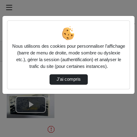
Médiathèque de l'université Paris
Rechercher un média sur Médiathèque de l'université Pa
Accueil
Vidéos
Nous utilisons des cookies pour personnaliser l’affichage
(barre de menu de droite, mode sombre ou dyslexie
PortesOuvertesSaintCharles2024_V4.mov
etc.), gérer la session (authentification) et analyser le
trafic du site (pour certaines instances).
J’ai compris
Lire
la