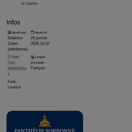
st charles
Infos
Ajouté par :
Ajouté le :
Delphine
24 janvier
Gaber
2025 15:42
(dderbanne)
Type :
Langue
Film
principale :
pédagogiqu
Français
e
Public :
Licence