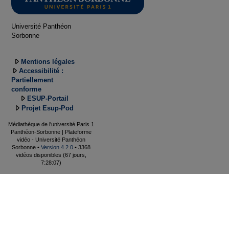
Université Panthéon
Sorbonne
Mentions légales
Accessibilité :
Partiellement
conforme
ESUP-Portail
Projet Esup-Pod
Médiathèque de l'université Paris 1
Panthéon-Sorbonne | Plateforme
vidéo - Université Panthéon
Sorbonne •
Version 4.2.0
• 3368
vidéos disponibles (67 jours,
7:28:07)