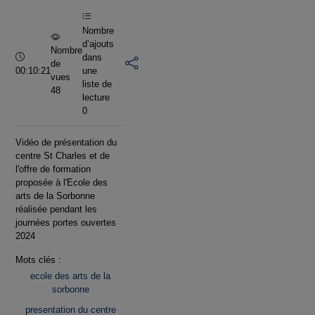
vidéo
Nombre
d’ajouts
Nombre
Durée :
dans
de
00:10:21
une
vues
liste de
48
lecture
0
Vidéo de présentation du
centre St Charles et de
l'offre de formation
proposée à l'Ecole des
arts de la Sorbonne
réalisée pendant les
journées portes ouvertes
2024
Mots clés :
ecole des arts de la
sorbonne
presentation du centre