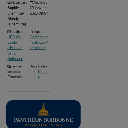
Ajouté par :
Ajouté le :
Sophie
29 janvier
Lhermitte-
2025 09:57
Blondy
(slhermitte)
Chaîne :
Type :
UFR 09 -
Conférence
Ecole
/ colloque /
d'Histoire
séminaire
de la
Sorbonne
Langue
Discipline(s) :
Histoir
principale :
Français
e