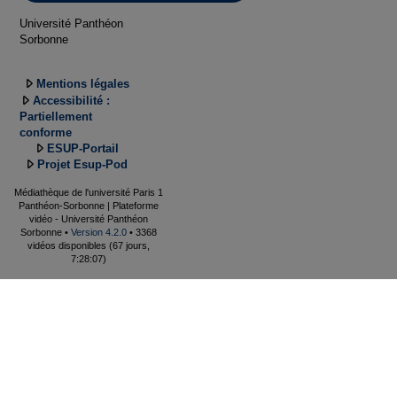
Université Panthéon
Sorbonne
Mentions légales
Accessibilité :
Partiellement
conforme
ESUP-Portail
Projet Esup-Pod
Médiathèque de l'université Paris 1
Panthéon-Sorbonne | Plateforme
vidéo - Université Panthéon
Sorbonne •
Version 4.2.0
• 3368
vidéos disponibles (67 jours,
7:28:07)