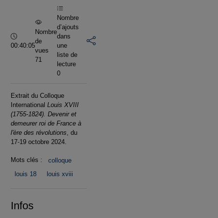
Nombre
d’ajouts
Nombre
Durée :
dans
de
00:40:05
une
vues
liste de
71
lecture
0
Extrait du Colloque
International
Louis XVIII
(1755-1824). Devenir et
demeurer roi de France à
l'ère des révolutions
, du
17-19 octobre 2024.
Mots clés :
colloque
louis 18
louis xviii
Infos