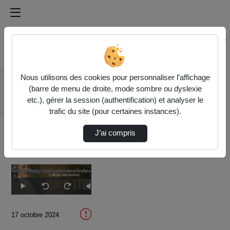
Médiathèque de l'université Paris
Rechercher un média sur Médiathèque de l'université Pa
Accueil
Vidéos
Nous utilisons des cookies pour personnaliser l’affichage
Conférence
(barre de menu de droite, mode sombre ou dyslexie
inaugurale Philip
etc.), gérer la session (authentification) et analyser le
MANSEL (Socie…
trafic du site (pour certaines instances).
J’ai compris
Temps
00:00
/
Durée
40:05
Lecture
Sourdine
Image
Plein
Seek
Seek
dans
écran
back
forward
l'image
10
10
actuel
seconds
seconds
17 octobre 2024