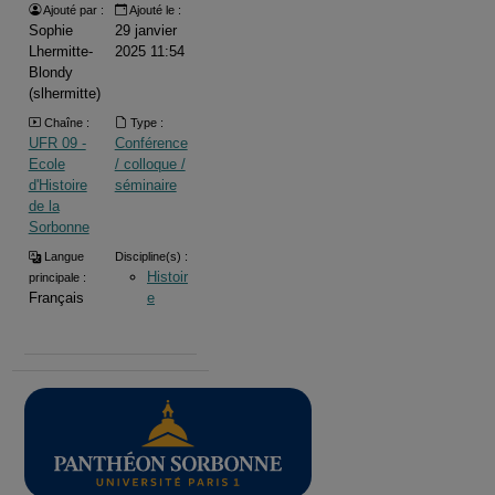
Ajouté par :
Ajouté le :
Sophie
29 janvier
Lhermitte-
2025 11:54
Blondy
(slhermitte)
Chaîne :
Type :
UFR 09 -
Conférence
Ecole
/ colloque /
d'Histoire
séminaire
de la
Sorbonne
Langue
Discipline(s) :
Histoir
principale :
Français
e