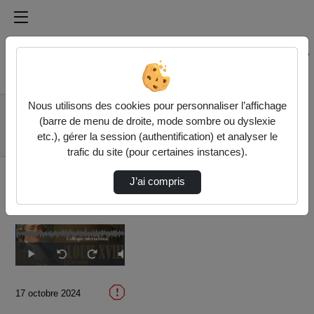
Médiathèque de l'université Paris
Rechercher un média sur Médiathèque de l'université Pa
Accueil
Vidéos
Nous utilisons des cookies pour personnaliser l’affichage
>Clément WEISS
(barre de menu de droite, mode sombre ou dyslexie
(Paris 1 Panthéon-
etc.), gérer la session (authentification) et analyser le
Sorbonne, I…
trafic du site (pour certaines instances).
J’ai compris
Temps
00:00
/
Durée
22:47
Lecture
Sourdine
Image
Plein
Seek
Seek
dans
écran
back
forward
l'image
10
10
actuel
seconds
seconds
17 octobre 2024