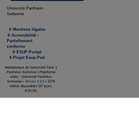
Université Panthéon
Sorbonne
Mentions légales
Accessibilité :
Partiellement
conforme
ESUP-Portail
Projet Esup-Pod
Médiathèque de l'université Paris 1
Panthéon-Sorbonne | Plateforme
vidéo - Université Panthéon
Sorbonne •
Version 4.2.0
• 3378
vidéos disponibles (67 jours,
8:25:35)