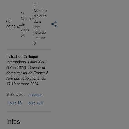
Nombre
d’ajouts
Nombre
Durée :
dans
de
00:22:47
une
vues
liste de
54
lecture
0
Extrait du Colloque
International
Louis XVIII
(1755-1824). Devenir et
demeurer roi de France à
l'ère des révolutions
, du
17-19 octobre 2024.
Mots clés :
colloque
louis 18
louis xviii
Infos