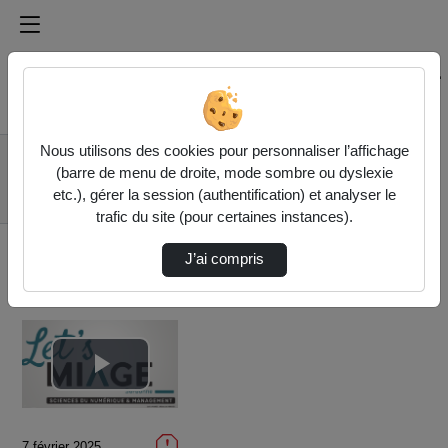
Médiathèque de l'université Paris
Rechercher un média sur Médiathèque de l'université Pa
Accueil
Vidéos
Nous utilisons des cookies pour personnaliser l’affichage
Réunion
(barre de menu de droite, mode sombre ou dyslexie
d'information MIAGE
etc.), gérer la session (authentification) et analyser le
Sorbonne L3 app/…
trafic du site (pour certaines instances).
J’ai compris
Lire
la
7 février 2025