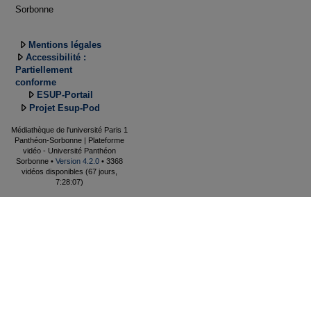
Sorbonne
Mentions légales
Accessibilité :
Partiellement
conforme
ESUP-Portail
Projet Esup-Pod
Médiathèque de l'université Paris 1
Panthéon-Sorbonne | Plateforme
vidéo - Université Panthéon
Sorbonne •
Version 4.2.0
• 3368
vidéos disponibles (67 jours,
7:28:07)