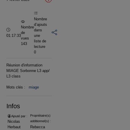
vidéo
Nombre
d’ajouts
Nombre
Durée :
dans
de
01:17:33
une
vues
liste de
143
lecture
0
Réunion d'information
MIAGE Sorbonne L3 app/
L3 class
Mots clés :
miage
Infos
Propriétaire(s)
Ajouté par :
Nicolas
additionnel(s) :
Herbaut
Rebecca