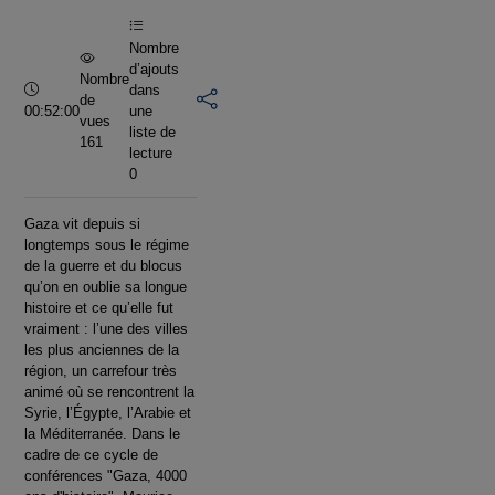
vidéo
Nombre
d’ajouts
Nombre
Durée :
dans
de
00:52:00
une
vues
liste de
161
lecture
0
Gaza vit depuis si
longtemps sous le régime
de la guerre et du blocus
qu’on en oublie sa longue
histoire et ce qu’elle fut
vraiment : l’une des villes
les plus anciennes de la
région, un carrefour très
animé où se rencontrent la
Syrie, l’Égypte, l’Arabie et
la Méditerranée. Dans le
cadre de ce cycle de
conférences "Gaza, 4000