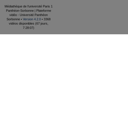
Médiathèque de l'université Paris 1
Panthéon-Sorbonne | Plateforme
vidéo - Université Panthéon
Sorbonne •
Version 4.2.0
• 3368
vidéos disponibles (67 jours,
7:28:07)