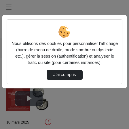
Médiathèque de l'université Paris
Rechercher un média sur Médiathèque de l'université Pa
Accueil
Vidéos
Nous utilisons des cookies pour personnaliser l’affichage
De la Haute Antiquité
(barre de menu de droite, mode sombre ou dyslexie
à l'époque romaine
etc.), gérer la session (authentification) et analyser le
trafic du site (pour certaines instances).
J’ai compris
Lire
la
10 mars 2025