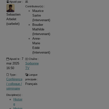
Ajouté par :
Contributeur(s) :
Maurice
Sebastien
Sartre
Arbelet
(Intervenant)
(sarbelet)
Boudier
Mathilde
(Intervenant)
Anne-
Marie
Eddé
(Intervenant)
7
Ajouté le :
Chaîne :
mai 2025
Sorbonne
16:50
TV
Type :
Langue
Conférence
principale :
/ colloque /
Français
séminaire
Discipline(s) :
Histoir
e
Histoir