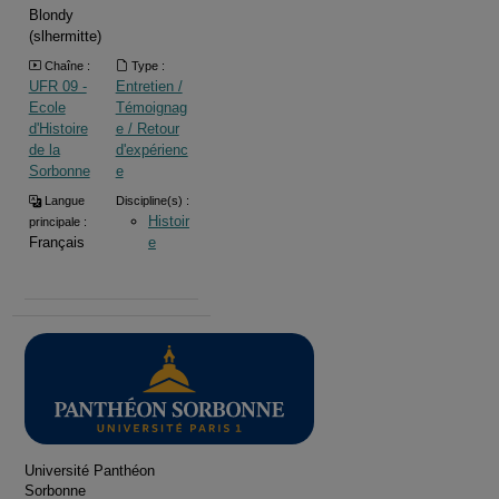
Blondy
(slhermitte)
Chaîne :
Type :
UFR 09 -
Entretien /
Ecole
Témoignag
d'Histoire
e / Retour
de la
d'expérienc
Sorbonne
e
Langue
Discipline(s) :
Histoir
principale :
Français
e
Université Panthéon
Sorbonne