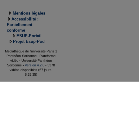
Mentions légales
Accessibilité :
Partiellement
conforme
ESUP-Portail
Projet Esup-Pod
Médiathèque de l'université Paris 1
Panthéon-Sorbonne | Plateforme
vidéo - Université Panthéon
Sorbonne •
Version 4.2.0
• 3378
vidéos disponibles (67 jours,
8:25:35)