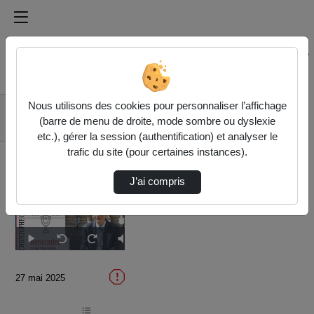
Médiathèque de l'université Paris
Rechercher un média sur Médiathèque de l'université Pa
Accueil
Vidéos
Nous utilisons des cookies pour personnaliser l’affichage
Rencontre avec
(barre de menu de droite, mode sombre ou dyslexie
Christophe Charle
etc.), gérer la session (authentification) et analyser le
trafic du site (pour certaines instances).
J’ai compris
Temps
00:00
/
Durée
01:00:02
Lecture
Sourdine
Image
Plein
Seek
Seek
dans
écran
back
forward
l'image
10
10
actuel
seconds
seconds
27 mai 2025