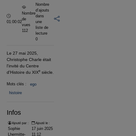
Nombre
d’ajouts
Nombre
Durée :
dans
de
01:00:02
une
vues
liste de
112
lecture
0
Le 27 mai 2025,
Christophe Charle était
l'invité du Centre
e
d'Histoire du XIX
siècle.
Mots clés :
ego
histoire
Infos
Ajouté par :
Ajouté le :
Sophie
17 juin 2025
Lhermitte-
11:12