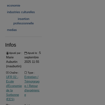
economie
industries culturelles
insertion
professionnelle
medias
Infos
5
Ajouté par :
Ajouté le :
Marie
septembre
Auburtin
2025 11:55
(mauburtin)
Chaîne :
Type :
UFR 02 -
Entretien /
Ecole
Témoignag
d'Economie
e / Retour
de la
d'expérienc
Sorbonne
e
(EES)