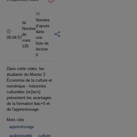
vidéo
Nombre
d’ajouts
Nombre
Durée :
dans
de
00:04:57
une
vues
liste de
130
lecture
0
Dans cette vidéo, les
étudiants du Master 2
Économie de la culture et
numérique - Industries
culturelles (m2ecn)
présentent les avantages
de la formation bac+5 et
de l'apprentissage.
Mots clés :
apprentissage
audiovisuelle
culture