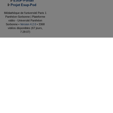
ESUP-Portail
Projet Esup-Pod
Médiathèque de l'université Paris 1
Panthéon-Sorbonne | Plateforme
vidéo - Université Panthéon
Sorbonne •
Version 4.2.0
• 3368
vidéos disponibles (67 jours,
7:28:07)