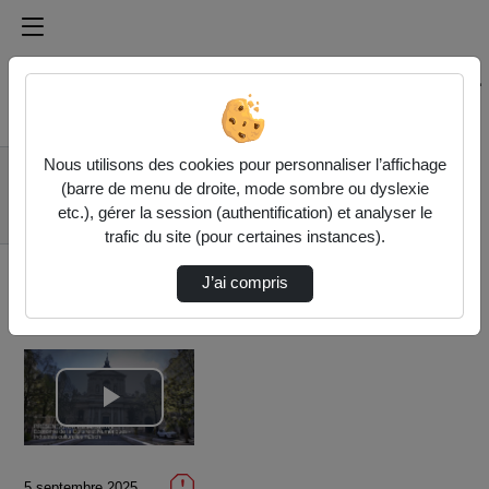
Médiathèque de l'université Paris
Rechercher un média sur Médiathèque de l'université Pa
Accueil
Vidéos
Nous utilisons des cookies pour personnaliser l’affichage
Présentation Master
(barre de menu de droite, mode sombre ou dyslexie
2 Économie de la
etc.), gérer la session (authentification) et analyser le
culture…
trafic du site (pour certaines instances).
J’ai compris
Lire
la
5 septembre 2025