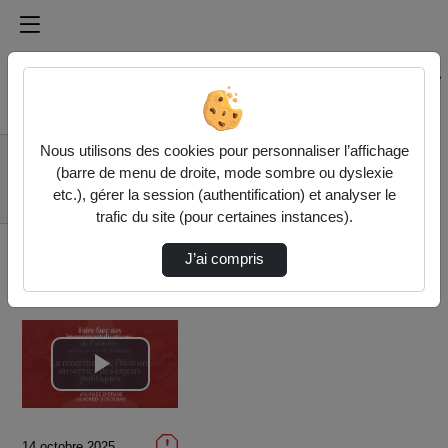
Médiathèque de l'université Paris
Rechercher un média sur Médiathèque de l'université Pa
Accueil
Vidéos
Nous utilisons des cookies pour personnaliser l’affichage
2. La réécriture de
(barre de menu de droite, mode sombre ou dyslexie
l’histoire au service
etc.), gérer la session (authentification) et analyser le
de…
trafic du site (pour certaines instances).
J’ai compris
Lire
la
14 octobre 2025