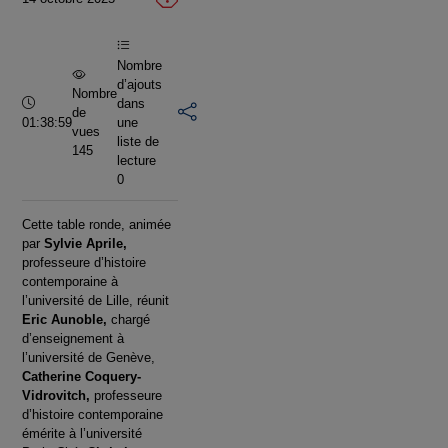
vidéo
Nombre
d’ajouts
Nombre
Durée :
dans
de
01:38:59
une
vues
liste de
145
lecture
0
Cette table ronde, animée
par
Sylvie Aprile,
professeure d’histoire
contemporaine à
l’université de Lille, réunit
Eric Aunoble,
chargé
d’enseignement à
l’université de Genève,
Catherine Coquery-
Vidrovitch,
professeure
d’histoire contemporaine
émérite à l’université