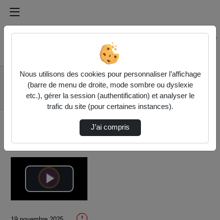
Médiathèque de l'université Paris
Rechercher un média sur Médiathèque de l'université Pa
Accueil
Vidéos
Nous utilisons des cookies pour personnaliser l’affichage
Interview de Najat
(barre de menu de droite, mode sombre ou dyslexie
Vallaud-Belkacem
etc.), gérer la session (authentification) et analyser le
NEWSLETT…
trafic du site (pour certaines instances).
J’ai compris
Lire
la
19 novembre 2025