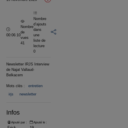
vidéo
Nombre
d’ajouts
Nombre
Durée :
dans
de
00:06:10
une
vues
liste de
41
lecture
0
Newsletter IRJS Interview
de Najat Vallaud-
Belkacem
Mots clés :
entretien
irjs
newsletter
Infos
Ajouté par :
Ajouté le :
Erick
19