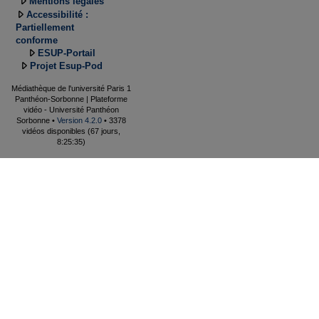
Mentions légales
Accessibilité :
Partiellement
conforme
ESUP-Portail
Projet Esup-Pod
Médiathèque de l'université Paris 1
Panthéon-Sorbonne | Plateforme
vidéo - Université Panthéon
Sorbonne •
Version 4.2.0
• 3378
vidéos disponibles (67 jours,
8:25:35)