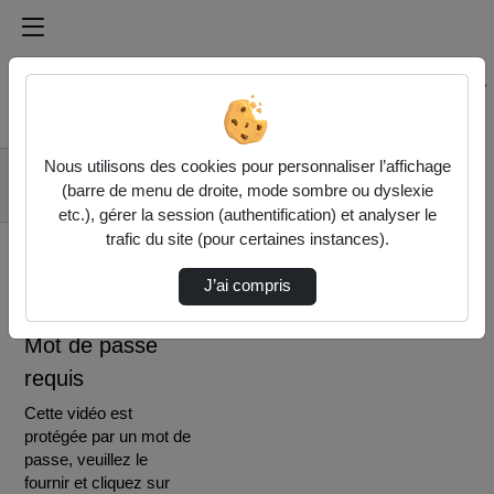
Médiathèque de l'université Paris
Rechercher un média sur Médiathèque de l'université Pa
Accueil
Vidéos
Nous utilisons des cookies pour personnaliser l’affichage
Entretien avec
(barre de menu de droite, mode sombre ou dyslexie
William Schabas.mp4
etc.), gérer la session (authentification) et analyser le
trafic du site (pour certaines instances).
J’ai compris
Mot de passe
requis
Cette vidéo est
protégée par un mot de
passe, veuillez le
fournir et cliquez sur