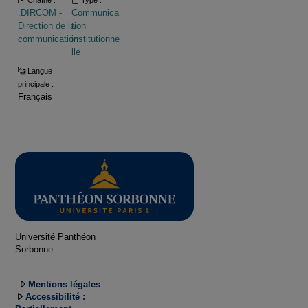
Chaîne :
Type :
.DIRCOM -
Communica
Direction de la
tion
communication
institutionne
lle
Langue
principale :
Français
Université Panthéon
Sorbonne
Mentions légales
Accessibilité :