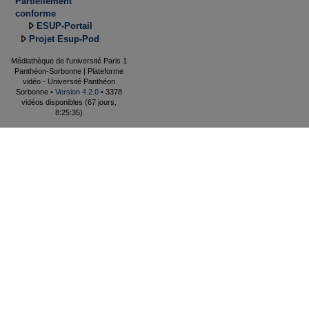
Partiellement
conforme
ESUP-Portail
Projet Esup-Pod
Médiathèque de l'université Paris 1
Panthéon-Sorbonne | Plateforme
vidéo - Université Panthéon
Sorbonne •
Version 4.2.0
• 3378
vidéos disponibles (67 jours,
8:25:35)