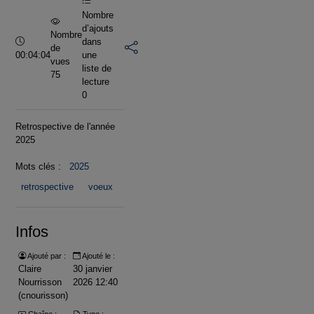
Nombre
d’ajouts
Nombre
Durée :
dans
de
00:04:04
une
vues
liste de
75
lecture
0
Retrospective de l'année
2025
Mots clés :
2025
retrospective
voeux
Infos
Ajouté par :
Ajouté le :
Claire
30 janvier
Nourrisson
2026 12:40
(cnourisson)