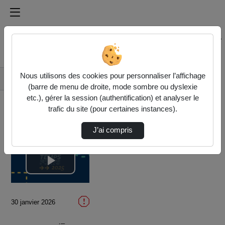
Médiathèque de l'université Paris
Rechercher un média sur Médiathèque de l'université Pa
Accueil
Vidéos
Nous utilisons des cookies pour personnaliser l’affichage
Retrospective 2025
(barre de menu de droite, mode sombre ou dyslexie
etc.), gérer la session (authentification) et analyser le
trafic du site (pour certaines instances).
J’ai compris
Lire
la
30 janvier 2026
vidéo