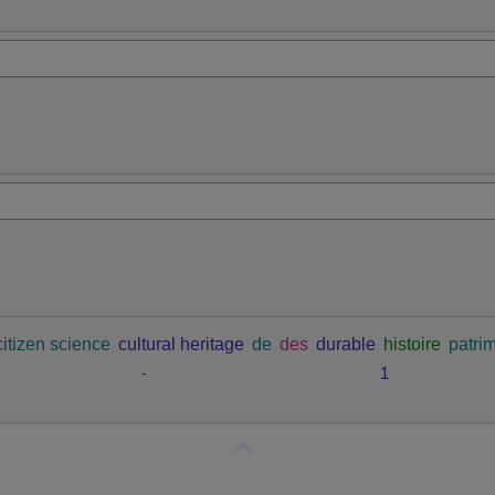
citizen science
cultural heritage
de
des
durable
histoire
patrim
-
1