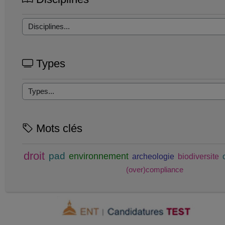
Types
Mots clés
droit
pad
environnement
archeologie
biodiversite
(over)compliance