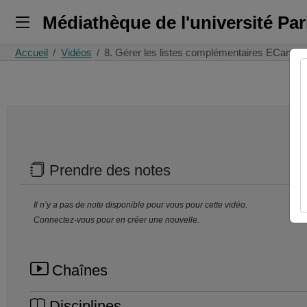
Médiathèque de l'université Pa
Accueil
Vidéos
8. Gérer les listes complémentaires ECandid
Prendre des notes
Il n’y a pas de note disponible pour vous pour cette vidéo.
Connectez-vous pour en créer une nouvelle.
Chaînes
Disciplines