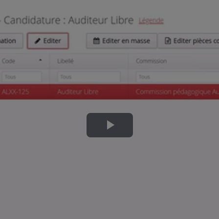
Lire
la
vidéo