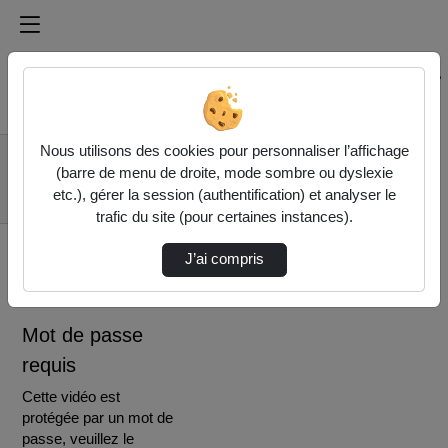
Médiathèque de l'université Paris
Rechercher un média sur Médiathèque de l'université Pa
Accueil
Vidéos
Nous utilisons des cookies pour personnaliser l’affichage
Offre de formation,
(barre de menu de droite, mode sombre ou dyslexie
rythmes de travail et
etc.), gérer la session (authentification) et analyser le
co…
trafic du site (pour certaines instances).
J’ai compris
Mot de passe
requis
Cette vidéo est
protégée par un mot de
passe, veuillez le