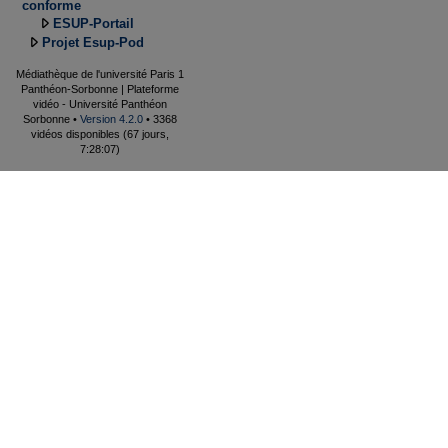
conforme
ESUP-Portail
Projet Esup-Pod
Médiathèque de l'université Paris 1
Panthéon-Sorbonne | Plateforme
vidéo - Université Panthéon
Sorbonne •
Version 4.2.0
• 3368
vidéos disponibles (67 jours,
7:28:07)