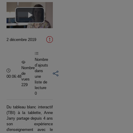
Lire
la
2 décembre 2019
vidéo
Nombre
d’ajouts
Nombre
Durée :
dans
de
00:06:48
une
vues
liste de
229
lecture
0
Du tableau blanc interactif
(TBI) à la tablette, Anne
Jarry partage depuis 4 ans
son expérience
d'enseignement avec le