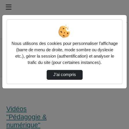
Médiathèque de l'université Paris
Rechercher un média sur Médiathèque de l'université Pa
Accueil
Nous utilisons des cookies pour personnaliser l’affichage
Vidéos "Pédagogie &
(barre de menu de droite, mode sombre ou dyslexie
numérique"
etc.), gérer la session (authentification) et analyser le
Le Cours Mobile Et
trafic du site (pour certaines instances).
Interactif Avec La
Tablet…
J’ai compris
Vidéos
"Pédagogie &
numérique"