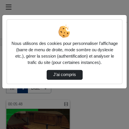
Médiathèque de l'université Paris
Rechercher un média sur Médiathèque de l'université Pa
Accueil
Vidéos
Nous utilisons des cookies pour personnaliser l’affichage
(barre de menu de droite, mode sombre ou dyslexie
etc.), gérer la session (authentification) et analyser le
trafic du site (pour certaines instances).
J’ai compris
Audio
Vidéo
Direction de tri
↘
Tri
00:05:48