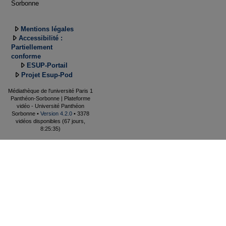
Sorbonne
Mentions légales
Accessibilité :
Partiellement
conforme
ESUP-Portail
Projet Esup-Pod
Médiathèque de l'université Paris 1
Panthéon-Sorbonne | Plateforme
vidéo - Université Panthéon
Sorbonne •
Version 4.2.0
• 3378
vidéos disponibles (67 jours,
8:25:35)