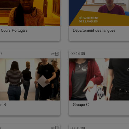
 Cours Portugais
Département des langues
37
00:14:09
pe B
Groupe C
26
00:01:09