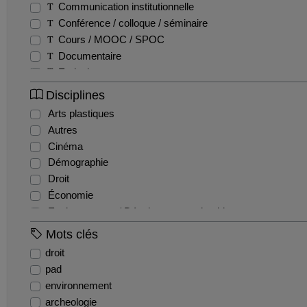
Communication institutionnelle
Conférence / colloque / séminaire
Cours / MOOC / SPOC
Documentaire
Emission
Entretien / Témoignage / Retour d'expérience
Disciplines
Fiction
Arts plastiques
Film pédagogique
Autres
Podcast
Cinéma
Production étudiante
Démographie
Reportage
Droit
Teaser
Économie
Tutoriel
Environnement / Développement durable
EPS
Mots clés
Géographie
droit
Gestion / Management
pad
Histoire
environnement
Histoire de l'art et archéologie
archeologie