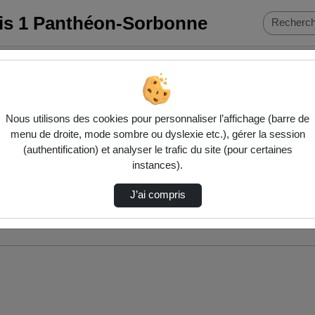
ris 1 Panthéon-Sorbonne
Nous utilisons des cookies pour personnaliser l’affichage (barre de
menu de droite, mode sombre ou dyslexie etc.), gérer la session
(authentification) et analyser le trafic du site (pour certaines
instances).
J’ai compris
nés ci-dessous. Consultez les options pour ajuster les résultats.