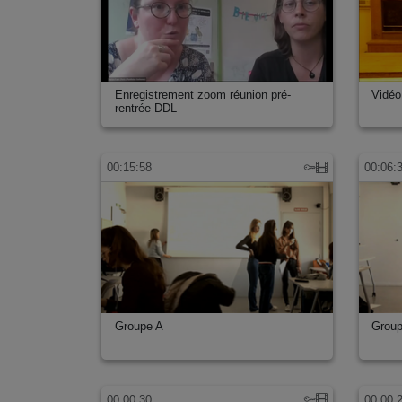
Enregistrement zoom réunion pré-
Vidéo
rentrée DDL
00:15:58
00:06:
Groupe A
Grou
00:00:30
00:00: