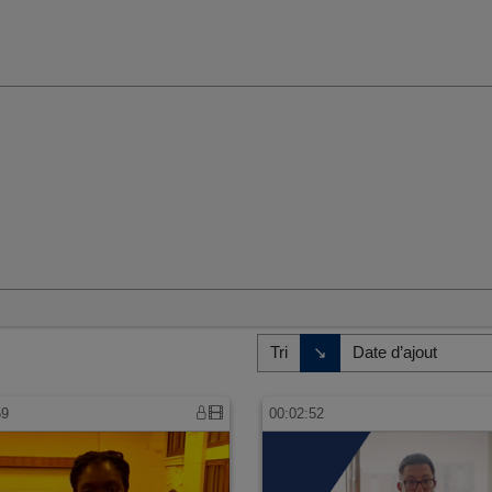
umaines et sociales
Direction de tri
↘
Tri
59
00:02:52