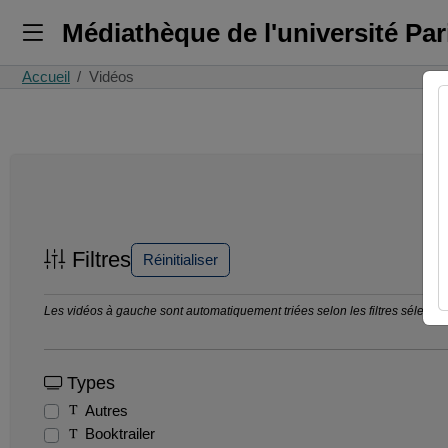
Médiathèque de l'université Pa
Accueil
Vidéos
Filtres
Réinitialiser
Les vidéos à gauche sont automatiquement triées selon les filtres sélection
Types
Autres
Booktrailer