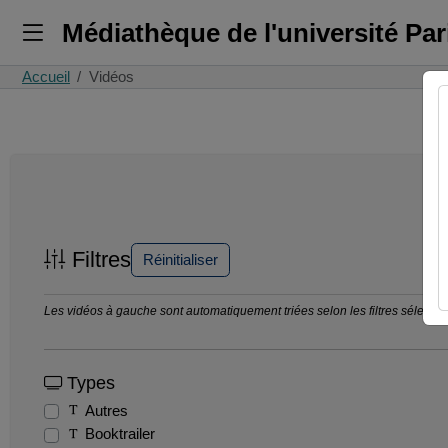
Médiathèque de l'université Pa
Accueil
Vidéos
Filtres
Réinitialiser
Les vidéos à gauche sont automatiquement triées selon les filtres sélection
Types
Autres
Booktrailer