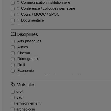
Communication institutionnelle
Conférence / colloque / séminaire
Cours / MOOC / SPOC
Documentaire
Emission
Entretien / Témoignage / Retour d'expérience
Disciplines
Fiction
Arts plastiques
Film pédagogique
Autres
Podcast
Cinéma
Production étudiante
Démographie
Reportage
Droit
Teaser
Économie
Tutoriel
Environnement / Développement durable
EPS
Mots clés
Géographie
droit
Gestion / Management
pad
Histoire
environnement
Histoire de l'art et archéologie
archeologie