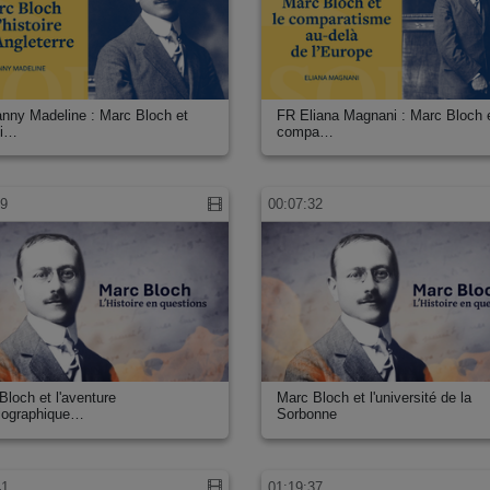
nny Madeline : Marc Bloch et
FR Eliana Magnani : Marc Bloch e
oi…
compa…
29
00:07:32
Bloch et l'aventure
Marc Bloch et l'université de la
riographique…
Sorbonne
41
01:19:37