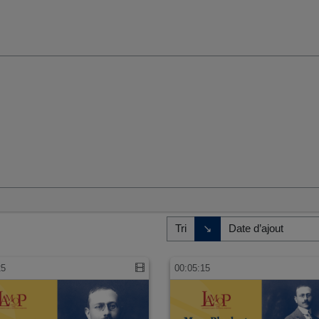
umaines et sociales
Direction de tri
↘
Tri
25
00:05:15