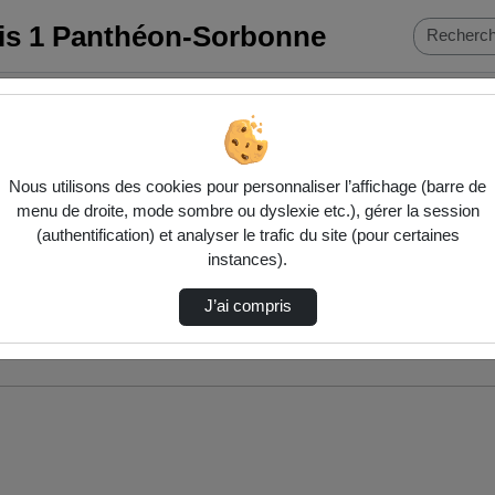
ris 1 Panthéon-Sorbonne
Nous utilisons des cookies pour personnaliser l’affichage (barre de
menu de droite, mode sombre ou dyslexie etc.), gérer la session
(authentification) et analyser le trafic du site (pour certaines
instances).
J’ai compris
nés ci-dessous. Consultez les options pour ajuster les résultats.