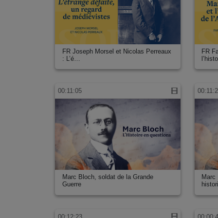
FR Joseph Morsel et Nicolas Perreaux
FR Fa
: L’é…
l’hist
00:11:05
00:11:
Marc Bloch, soldat de la Grande
Marc 
Guerre
histo
00:12:23
00:00: