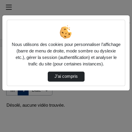
Médiathèque de l'université Paris
Rechercher un média sur Médiathèque de l'université Pa
Accueil
Vidéos
Nous utilisons des cookies pour personnaliser l’affichage
(barre de menu de droite, mode sombre ou dyslexie
etc.), gérer la session (authentification) et analyser le
trafic du site (pour certaines instances).
J’ai compris
Audio
Vidéo
Direction de tri
↘
Tri
Désolé, aucune vidéo trouvée.