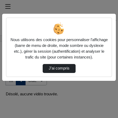
Médiathèque de l'université Paris
Rechercher un média sur Médiathèque de l'université Pa
Accueil
Vidéos
Nous utilisons des cookies pour personnaliser l’affichage
(barre de menu de droite, mode sombre ou dyslexie
etc.), gérer la session (authentification) et analyser le
trafic du site (pour certaines instances).
J’ai compris
Audio
Vidéo
Direction de tri
↘
Tri
Désolé, aucune vidéo trouvée.