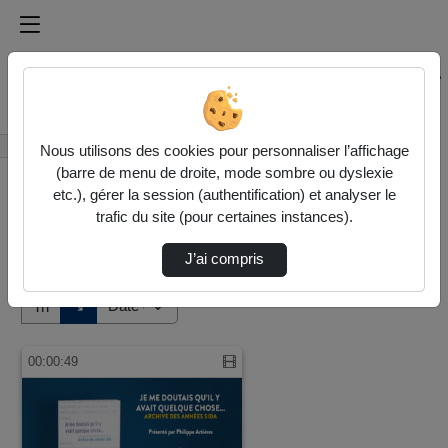
Médiathèque de l'université Paris
Rechercher un média sur Médiathèque de l'université Pa
Accueil
Vidéos
Nous utilisons des cookies pour personnaliser l’affichage
(barre de menu de droite, mode sombre ou dyslexie
etc.), gérer la session (authentification) et analyser le
trafic du site (pour certaines instances).
J’ai compris
Audio
Vidéo
Direction de tri
↘
Tri
00:00:49