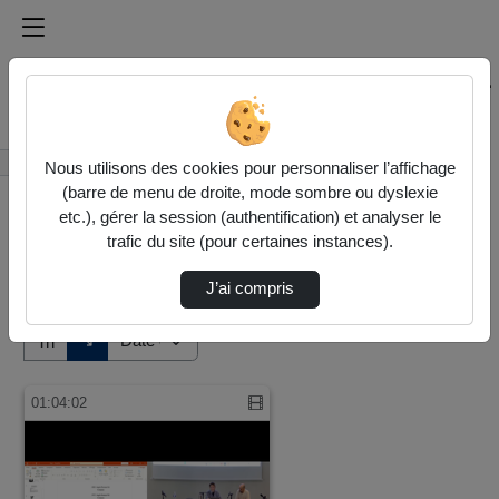
Médiathèque de l'université Paris
Rechercher un média sur Médiathèque de l'université Pa
Accueil
Vidéos
Nous utilisons des cookies pour personnaliser l’affichage
(barre de menu de droite, mode sombre ou dyslexie
etc.), gérer la session (authentification) et analyser le
trafic du site (pour certaines instances).
J’ai compris
Audio
Vidéo
Direction de tri
↘
Tri
01:04:02