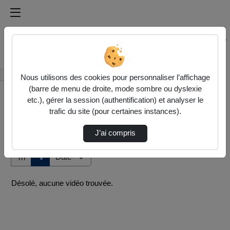
Médiathèque de l'université Paris
Rechercher un média sur Médiathèque de l'université Pa
Accueil
Vidéos
Nous utilisons des cookies pour personnaliser l’affichage
(barre de menu de droite, mode sombre ou dyslexie
etc.), gérer la session (authentification) et analyser le
trafic du site (pour certaines instances).
J’ai compris
Audio
Vidéo
Direction de tri
↘
Tri
Désolé, aucune vidéo trouvée.