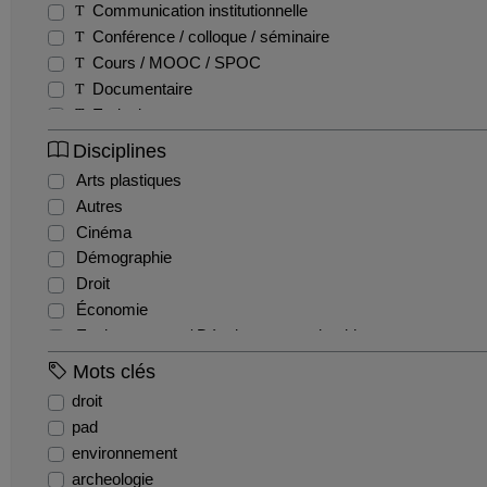
Communication institutionnelle
Conférence / colloque / séminaire
Cours / MOOC / SPOC
Documentaire
Emission
Entretien / Témoignage / Retour d'expérience
Disciplines
Fiction
Arts plastiques
Film pédagogique
Autres
Podcast
Cinéma
Production étudiante
Démographie
Reportage
Droit
Teaser
Économie
Tutoriel
Environnement / Développement durable
EPS
Mots clés
Géographie
droit
Gestion / Management
pad
Histoire
environnement
Histoire de l'art et archéologie
archeologie