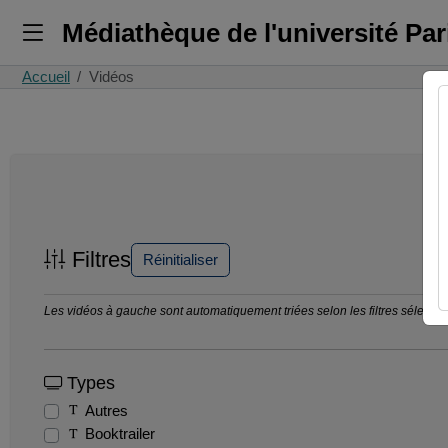
Médiathèque de l'université Pa
Accueil
Vidéos
Filtres
Réinitialiser
Les vidéos à gauche sont automatiquement triées selon les filtres sélection
Types
Autres
Booktrailer