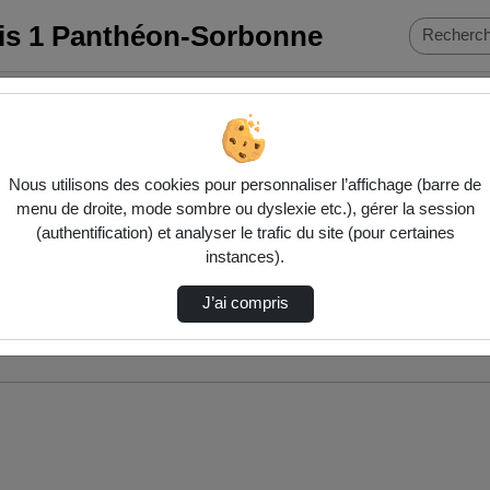
ris 1 Panthéon-Sorbonne
Nous utilisons des cookies pour personnaliser l’affichage (barre de
menu de droite, mode sombre ou dyslexie etc.), gérer la session
(authentification) et analyser le trafic du site (pour certaines
instances).
J’ai compris
nés ci-dessous. Consultez les options pour ajuster les résultats.