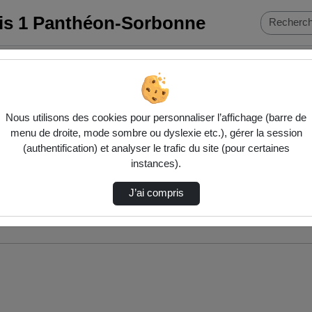
ris 1 Panthéon-Sorbonne
Nous utilisons des cookies pour personnaliser l’affichage (barre de
menu de droite, mode sombre ou dyslexie etc.), gérer la session
(authentification) et analyser le trafic du site (pour certaines
instances).
J’ai compris
nés ci-dessous. Consultez les options pour ajuster les résultats.