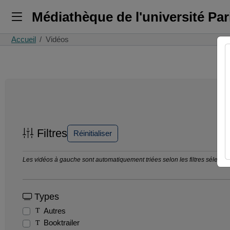
Médiathèque de l'université Pa
Accueil
Vidéos
Filtres
Réinitialiser
Les vidéos à gauche sont automatiquement triées selon les filtres sélection
Types
Autres
Booktrailer