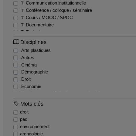
Communication institutionnelle
Conférence / colloque / séminaire
Cours / MOOC / SPOC
Documentaire
Emission
Entretien / Témoignage / Retour d'expérience
Disciplines
Fiction
Arts plastiques
Film pédagogique
Autres
Podcast
Cinéma
Production étudiante
Démographie
Reportage
Droit
Teaser
Économie
Tutoriel
Environnement / Développement durable
EPS
Mots clés
Géographie
droit
Gestion / Management
pad
Histoire
environnement
Histoire de l'art et archéologie
archeologie