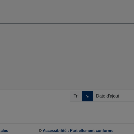
umaines et sociales
Direction de tri
↘
Tri
gales
Accessibilité : Partiellement conforme