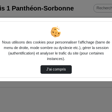
ris 1 Panthéon-Sorbonne
Nous utilisons des cookies pour personnaliser l’affichage (barre de
menu de droite, mode sombre ou dyslexie etc.), gérer la session
(authentification) et analyser le trafic du site (pour certaines
instances).
J’ai compris
nés ci-dessous. Consultez les options pour ajuster les résultats.