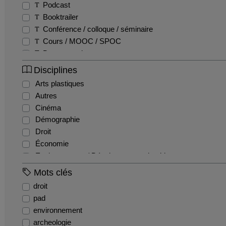
Podcast
Booktrailer
Conférence / colloque / séminaire
Cours / MOOC / SPOC
Documentaire
Fiction
Disciplines
Entretien / Témoignage / Retour d'expérience
Arts plastiques
Autres
Autres
Film pédagogique
Cinéma
Emission
Démographie
Reportage
Droit
Teaser
Économie
Tutoriel
Environnement / Développement durable
EPS
Mots clés
Géographie
droit
Gestion / Management
pad
Histoire
environnement
Histoire de l'art et archéologie
archeologie