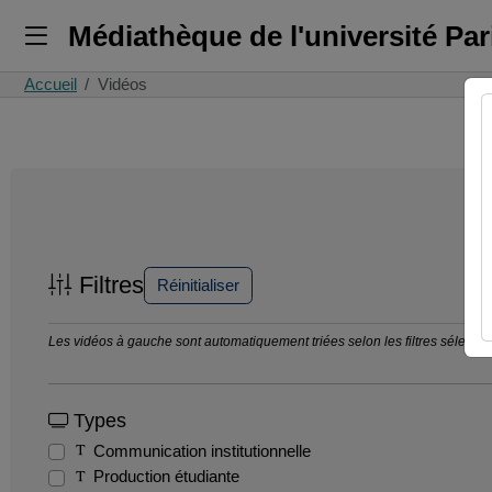
Médiathèque de l'université Pa
Accueil
Vidéos
Filtres
Réinitialiser
Les vidéos à gauche sont automatiquement triées selon les filtres sélection
Types
Communication institutionnelle
Production étudiante