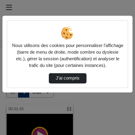
Médiathèque de l'université Paris
Rechercher un média sur Médiathèque de l'université Pa
Accueil
Vidéos
Nous utilisons des cookies pour personnaliser l’affichage
(barre de menu de droite, mode sombre ou dyslexie
etc.), gérer la session (authentification) et analyser le
trafic du site (pour certaines instances).
J’ai compris
Audio
Vidéo
Direction de tri
↘
Tri
00:01:43