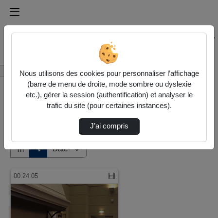
Médiathèque de l'université Paris
Rechercher un média sur Médiathèque de l'université Pa
Accueil
Vidéos
Nous utilisons des cookies pour personnaliser l’affichage
(barre de menu de droite, mode sombre ou dyslexie
etc.), gérer la session (authentification) et analyser le
trafic du site (pour certaines instances).
J’ai compris
Audio
Vidéo
Direction de tri
↘
Tri
00:24:05