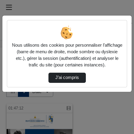
Médiathèque de l'université Paris
Rechercher un média sur Médiathèque de l'université Pa
Accueil
Vidéos
Nous utilisons des cookies pour personnaliser l’affichage
(barre de menu de droite, mode sombre ou dyslexie
etc.), gérer la session (authentification) et analyser le
trafic du site (pour certaines instances).
J’ai compris
Audio
Vidéo
Direction de tri
↘
Tri
01:47:12