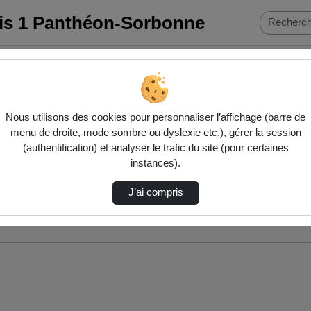
ris 1 Panthéon-Sorbonne
Nous utilisons des cookies pour personnaliser l’affichage (barre de
menu de droite, mode sombre ou dyslexie etc.), gérer la session
(authentification) et analyser le trafic du site (pour certaines
instances).
J’ai compris
nés ci-dessous. Consultez les options pour ajuster les résultats.