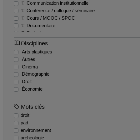
Communication institutionnelle
Conférence / colloque / séminaire
Cours / MOOC / SPOC
Documentaire
Emission
Entretien / Témoignage / Retour d'expérience
Disciplines
Fiction
Arts plastiques
Film pédagogique
Autres
Podcast
Cinéma
Production étudiante
Démographie
Reportage
Droit
Teaser
Économie
Tutoriel
Environnement / Développement durable
EPS
Mots clés
Géographie
droit
Gestion / Management
pad
Histoire
environnement
Histoire de l'art et archéologie
archeologie