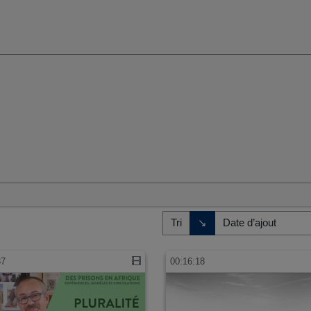
umaines et sociales
Direction de tri
↘
Tri
37
00:16:18