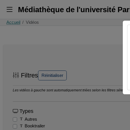
Médiathèque de l'université Pa
Accueil
Vidéos
Filtres
Réinitialiser
Les vidéos à gauche sont automatiquement triées selon les filtres sélection
Types
Autres
Booktrailer