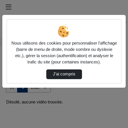
Médiathèque de l'université Paris
Rechercher un média sur Médiathèque de l'université Pa
Accueil
Vidéos
Nous utilisons des cookies pour personnaliser l’affichage
(barre de menu de droite, mode sombre ou dyslexie
etc.), gérer la session (authentification) et analyser le
trafic du site (pour certaines instances).
J’ai compris
Audio
Vidéo
Direction de tri
↘
Tri
Désolé, aucune vidéo trouvée.