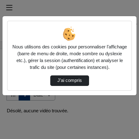
Médiathèque de l'université Paris
Rechercher un média sur Médiathèque de l'université Pa
Accueil
Vidéos
Nous utilisons des cookies pour personnaliser l’affichage
(barre de menu de droite, mode sombre ou dyslexie
etc.), gérer la session (authentification) et analyser le
trafic du site (pour certaines instances).
J’ai compris
Audio
Vidéo
Direction de tri
↘
Tri
Désolé, aucune vidéo trouvée.