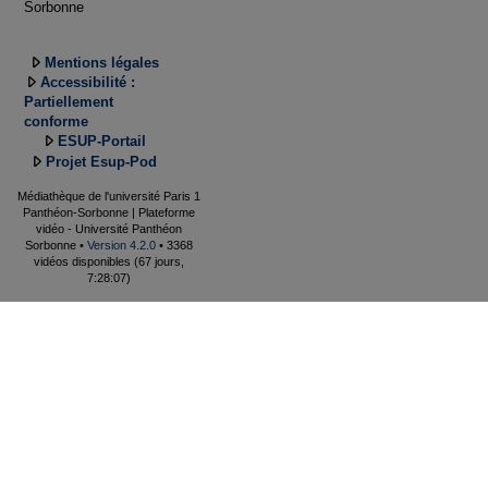
Sorbonne
Mentions légales
Accessibilité :
Partiellement
conforme
ESUP-Portail
Projet Esup-Pod
Médiathèque de l'université Paris 1
Panthéon-Sorbonne | Plateforme
vidéo - Université Panthéon
Sorbonne •
Version 4.2.0
• 3368
vidéos disponibles (67 jours,
7:28:07)