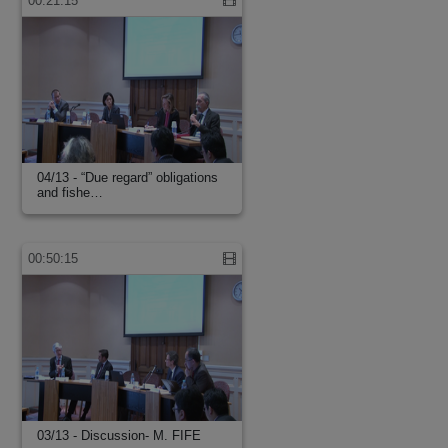
00:21:15
04/13 - “Due regard” obligations
and fishe…
00:50:15
03/13 - Discussion- M. FIFE