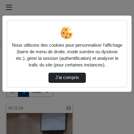
Médiathèque de l'université Paris
Rechercher un média sur Médiathèque de l'université Pa
Accueil
Vidéos
Nous utilisons des cookies pour personnaliser l’affichage
(barre de menu de droite, mode sombre ou dyslexie
etc.), gérer la session (authentification) et analyser le
trafic du site (pour certaines instances).
J’ai compris
Audio
Vidéo
Direction de tri
↘
Tri
00:11:24