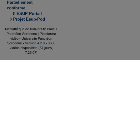
Partiellement
conforme
ESUP-Portail
Projet Esup-Pod
Médiathèque de l'université Paris 1
Panthéon-Sorbonne | Plateforme
vidéo - Université Panthéon
Sorbonne •
Version 4.2.0
• 3368
vidéos disponibles (67 jours,
7:28:07)