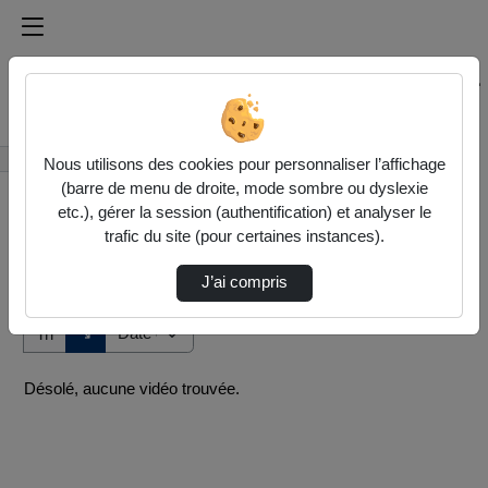
Médiathèque de l'université Paris
Rechercher un média sur Médiathèque de l'université Pa
Accueil
Vidéos
Nous utilisons des cookies pour personnaliser l’affichage
(barre de menu de droite, mode sombre ou dyslexie
etc.), gérer la session (authentification) et analyser le
trafic du site (pour certaines instances).
J’ai compris
Audio
Vidéo
Direction de tri
↘
Tri
Désolé, aucune vidéo trouvée.