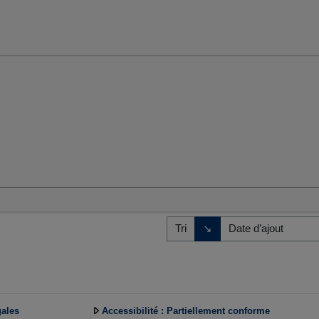
umaines et sociales
Direction de tri
↘
Tri
gales
Accessibilité : Partiellement conforme