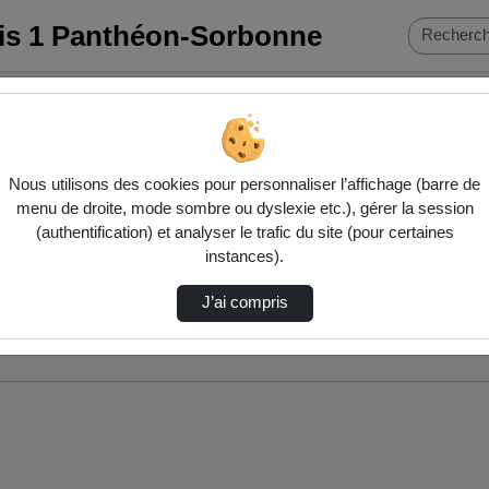
ris 1 Panthéon-Sorbonne
Nous utilisons des cookies pour personnaliser l’affichage (barre de
menu de droite, mode sombre ou dyslexie etc.), gérer la session
(authentification) et analyser le trafic du site (pour certaines
instances).
J’ai compris
nés ci-dessous. Consultez les options pour ajuster les résultats.