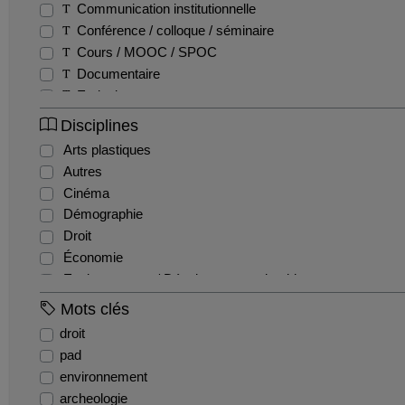
Communication institutionnelle
Conférence / colloque / séminaire
Cours / MOOC / SPOC
Documentaire
Emission
Entretien / Témoignage / Retour d'expérience
Disciplines
Fiction
Arts plastiques
Film pédagogique
Autres
Podcast
Cinéma
Production étudiante
Démographie
Reportage
Droit
Teaser
Économie
Tutoriel
Environnement / Développement durable
EPS
Mots clés
Géographie
droit
Gestion / Management
pad
Histoire
environnement
Histoire de l'art et archéologie
archeologie