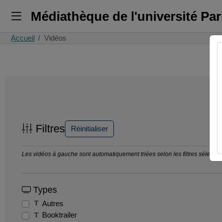
Médiathèque de l'université Pa
Accueil
Vidéos
Filtres
Réinitialiser
Les vidéos à gauche sont automatiquement triées selon les filtres sélection
Types
Autres
Booktrailer