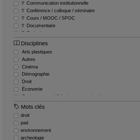
Communication institutionnelle
Conférence / colloque / séminaire
Cours / MOOC / SPOC
Documentaire
Emission
Entretien / Témoignage / Retour d'expérience
Disciplines
Fiction
Arts plastiques
Film pédagogique
Autres
Podcast
Cinéma
Production étudiante
Démographie
Reportage
Droit
Teaser
Économie
Tutoriel
Environnement / Développement durable
EPS
Mots clés
Géographie
droit
Gestion / Management
pad
Histoire
environnement
Histoire de l'art et archéologie
archeologie