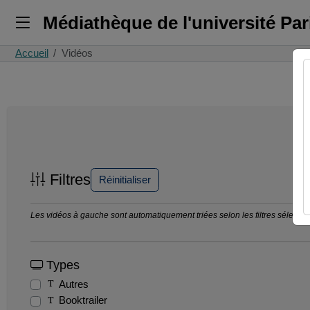
Médiathèque de l'université Pa
Accueil
Vidéos
Filtres
Réinitialiser
Les vidéos à gauche sont automatiquement triées selon les filtres sélection
Types
Autres
Booktrailer