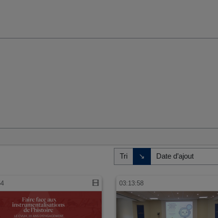
umaines et sociales
Direction de tri
↘
Tri
54
03:13:58