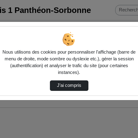
ris 1 Panthéon-Sorbonne
Nous utilisons des cookies pour personnaliser l’affichage (barre de
menu de droite, mode sombre ou dyslexie etc.), gérer la session
(authentification) et analyser le trafic du site (pour certaines
instances).
J’ai compris
nés ci-dessous. Consultez les options pour ajuster les résultats.